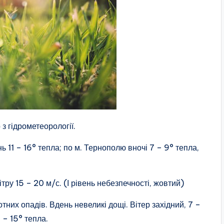
з гідрометеорології.
ь 11 – 16° тепла; по м. Тернополю вночі 7 – 9° тепла,
у 15 – 20 м/с. (І рівень небезпечності, жовтий)
тних опадів. Вдень невеликі дощі. Вітер західний, 7 –
 – 15° тепла.