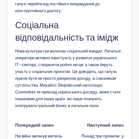
галузі перейти від постійного виправдання до
конструктивного діалогу.
Соціальна
відповідальність та імідж
Нова культура гри включає соціальний мандат. Легальні
оператори активно інвестують у розвиток українського
IT-сектору, створюючи робочі місця, а також беруть
участь у соціальних проєктах. Це доводить, що галузь
прагне бути не просто джерелом доходу, а союзником
суспільства. Михайло Зборовський наголошує,
Cosmobet як приклад українського досвіду, може стати
показовим для інших країн, які лише планують
інтегрувати гральний бізнес в легальне поле.
Навігація
Попередній запис
Наступний запис
На війні загинув житель
Понад три проміле: у