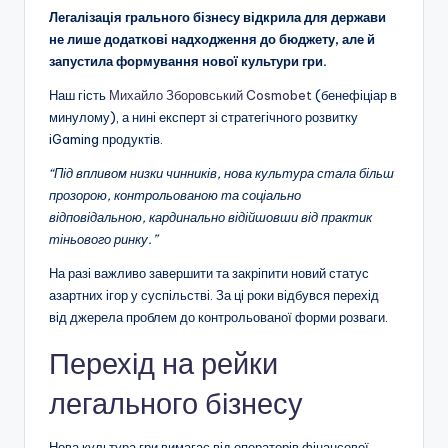
Легалізація грального бізнесу відкрила для держави
не лише додаткові надходження до бюджету, але й
запустила формування нової культури гри.
Наш гість
Михайло Зборовський Cosmobet
(бенефіціар в
минулому), а нині експерт зі стратегічного розвитку
iGaming продуктів.
“Під впливом низки чинників, нова культура стала більш
прозорою, контрольованою та соціально
відповідальною, кардинально відійшовши від практик
тіньового ринку.”
На разі важливо завершити та закріпити новий статус
азартних ігор у суспільстві. За ці роки відбувся перехід
від джерела проблем до контрольованої форми розваги.
Перехід на рейки
легального бізнесу
Нова культура гри вимагає від операторів фінансової