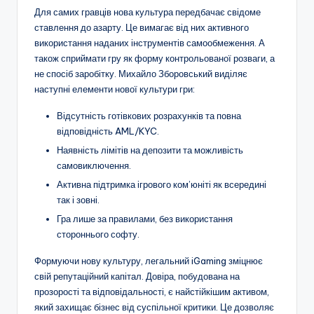
Для самих гравців нова культура передбачає свідоме
ставлення до азарту. Це вимагає від них активного
використання наданих інструментів самообмеження. А
також сприймати гру як форму контрольованої розваги, а
не спосіб заробітку. Михайло Зборовський виділяє
наступні елементи нової культури гри:
Відсутність готівкових розрахунків та повна
відповідність AML/KYC.
Наявність лімітів на депозити та можливість
самовиключення.
Активна підтримка ігрового ком’юніті як всередині
так і зовні.
Гра лише за правилами, без використання
стороннього софту.
Формуючи нову культуру, легальний iGaming зміцнює
свій репутаційний капітал. Довіра, побудована на
прозорості та відповідальності, є найстійкішим активом,
який захищає бізнес від суспільної критики. Це дозволяє