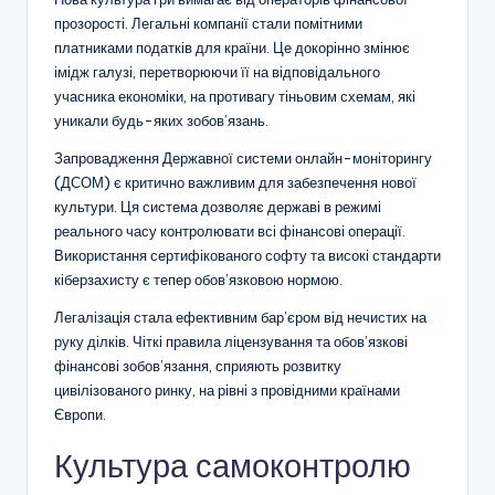
прозорості. Легальні компанії стали помітними
платниками податків для країни. Це докорінно змінює
імідж галузі, перетворюючи її на відповідального
учасника економіки, на противагу тіньовим схемам, які
уникали будь-яких зобов’язань.
Запровадження Державної системи онлайн-моніторингу
(ДСОМ) є критично важливим для забезпечення нової
культури. Ця система дозволяє державі в режимі
реального часу контролювати всі фінансові операції.
Використання сертифікованого софту та високі стандарти
кіберзахисту є тепер обов’язковою нормою.
Легалізація стала ефективним бар’єром від нечистих на
руку ділків. Чіткі правила ліцензування та обов’язкові
фінансові зобов’язання, сприяють розвитку
цивілізованого ринку, на рівні з провідними країнами
Європи.
Культура самоконтролю