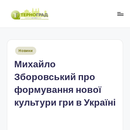
Перейти
до
Т
оперативно.
вмісту
достовірно.
е
цікаво
р
Опубліковано
Новини
н
у
Михайло
о
г
Зборовський про
р
формування нової
а
культури гри в Україні
д