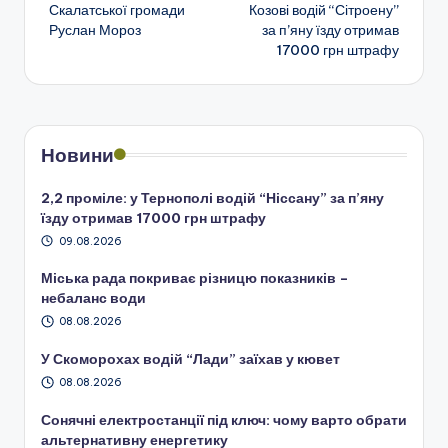
по
Скалатської громади
Козові водій “Сітроену”
Руслан Мороз
за п’яну їзду отримав
запису
17000 грн штрафу
Новини
2,2 проміле: у Тернополі водій “Ніссану” за п’яну
їзду отримав 17000 грн штрафу
09.08.2026
Міська рада покриває різницю показників –
небаланс води
08.08.2026
У Скоморохах водій “Лади” заїхав у кювет
08.08.2026
Сонячні електростанції під ключ: чому варто обрати
альтернативну енергетику