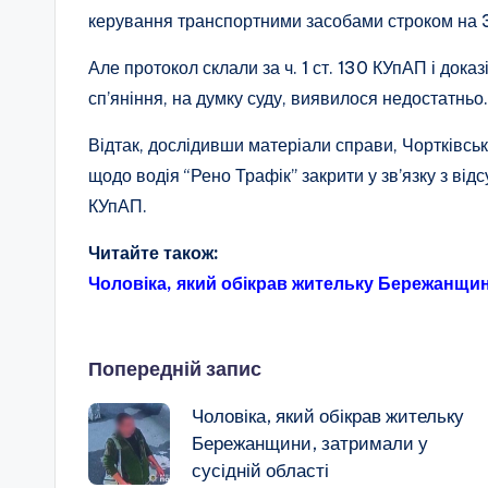
керування транспортними засобами строком на 3 
Але протокол склали за ч. 1 ст. 130 КУпАП і доказ
сп’яніння, на думку суду, виявилося недостатньо.
Відтак, дослідивши матеріали справи, Чортківсь
щодо водія “Рено Трафік” закрити у зв’язку з від
КУпАП.
Читайте також:
Чоловіка, який обікрав жительку Бережанщини
Навігація
Попередній запис
Чоловіка, який обікрав жительку
по
Бережанщини, затримали у
сусідній області
запису