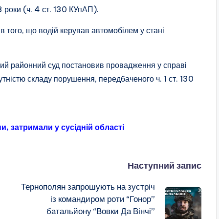
роки (ч. 4 ст. 130 КУпАП).
ів того, що водій керував автомобілем у стані
кий районний суд постановив провадження у справі
сутністю складу порушення, передбаченого ч. 1 ст. 130
, затримали у сусідній області
Наступний запис
Тернополян запрошують на зустріч
із командиром роти “Гонор”
батальйону “Вовки Да Вінчі”