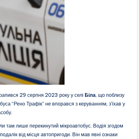
трапився 29 серпня 2023 року у селі
Біла
, що поблизу
буса “Рено Трафік” не впорався з керуванням, з’їхав у
асобу.
тали там лише перекинутий мікроавтобус. Водія згодом
одалік від місця автопригоди. Він мав явні ознаки