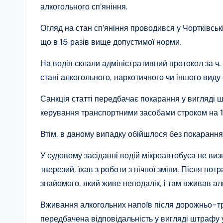
алкогольного сп’яніння.
Огляд на стан сп’яніння проводився у Чортківські
що в 15 разів вище допустимої норми.
На водія склали адміністративний протокол за ч
стані алкогольного, наркотичного чи іншого виду 
Санкція статті передбачає покарання у вигляді 
керування транспортними засобами строком на 1 
Втім, в даному випадку обійшлося без покарання
У судовому засіданні водій мікроавтобуса не ви
тверезий, їхав з роботи з нічної зміни. Після по
знайомого, який живе неподалік, і там вживав ал
Вживання алкогольних напоїв після дорожньо-тр
передбачена відповідальність у вигляді штрафу