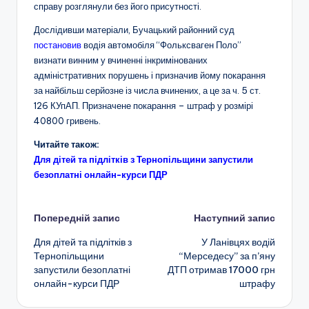
справу розглянули без його присутності.
Дослідивши матеріали, Бучацький районний суд
постановив
водія автомобіля “Фольксваген Поло”
визнати винним у вчиненні інкримінованих
адміністративних порушень і призначив йому покарання
за найбільш серйозне із числа вчинених, а це за ч. 5 ст.
126 КУпАП. Призначене покарання – штраф у розмірі
40800 гривень.
Читайте також:
Для дітей та підлітків з Тернопільщини запустили
безоплатні онлайн-курси ПДР
Навігація
Попередній запис
Наступний запис
Для дітей та підлітків з
У Ланівцях водій
по
Тернопільщини
“Мерседесу” за п’яну
запустили безоплатні
ДТП отримав 17000 грн
запису
онлайн-курси ПДР
штрафу