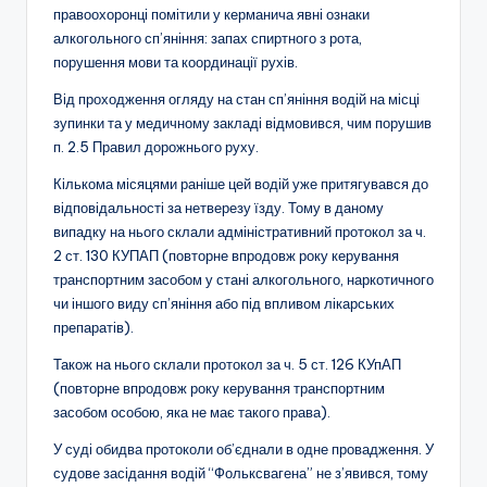
правоохоронці помітили у керманича явні ознаки
алкогольного сп’яніння: запах спиртного з рота,
порушення мови та координації рухів.
Від проходження огляду на стан сп’яніння водій на місці
зупинки та у медичному закладі відмовився, чим порушив
п. 2.5 Правил дорожнього руху.
Кількома місяцями раніше цей водій уже притягувався до
відповідальності за нетверезу їзду. Тому в даному
випадку на нього склали адміністративний протокол за ч.
2 ст. 130 КУПАП (повторне впродовж року керування
транспортним засобом у стані алкогольного, наркотичного
чи іншого виду сп’яніння або під впливом лікарських
препаратів).
Також на нього склали протокол за ч. 5 ст. 126 КУпАП
(повторне впродовж року керування транспортним
засобом особою, яка не має такого права).
У суді обидва протоколи об’єднали в одне провадження. У
судове засідання водій “Фольксвагена” не з’явився, тому