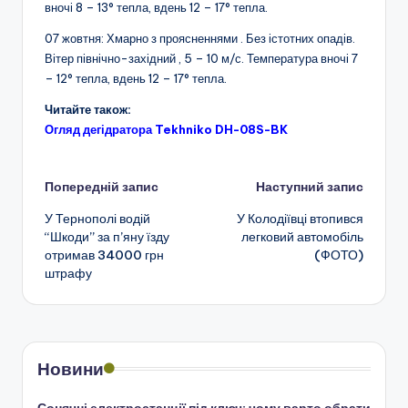
вночі 8 – 13° тепла, вдень 12 – 17° тепла.
07 жовтня: Хмарно з проясненнями . Без істотних опадів.
Вітер північно-західний , 5 – 10 м/с. Температура вночі 7
– 12° тепла, вдень 12 – 17° тепла.
Читайте також:
Огляд дегідратора Tekhniko DH-08S-BK
Навігація
Попередній запис
Наступний запис
У Тернополі водій
У Колодіївці втопився
по
“Шкоди” за п’яну їзду
легковий автомобіль
отримав 34000 грн
(ФОТО)
запису
штрафу
Новини
Сонячні електростанції під ключ: чому варто обрати