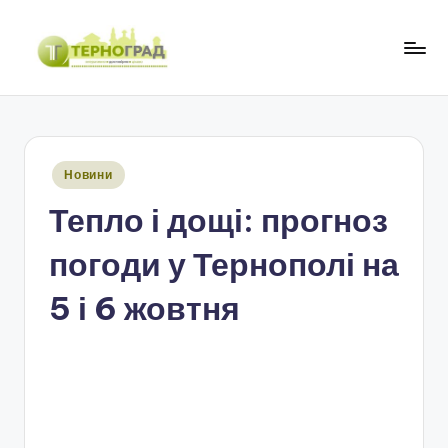
Перейти
до
Т
оперативно.
вмісту
достовірно.
е
цікаво
р
Опубліковано
Новини
н
у
Тепло і дощі: прогноз
о
г
погоди у Тернополі на
р
5 і 6 жовтня
а
д