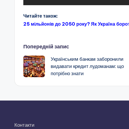
Читайте також:
25 мільйонів до 2050 року? Як Україна бор
Навігація
Попередній запис
Українським банкам заборонили
по
видавати кредит лудоманам: що
потрібно знати
запису
Контакти