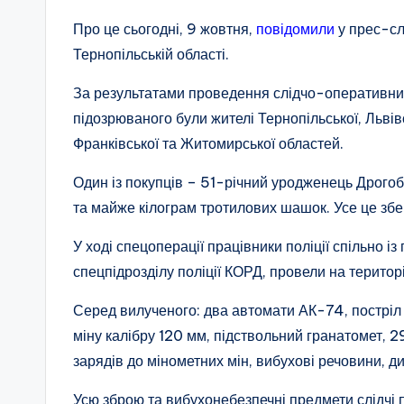
Про це сьогодні, 9 жовтня,
повідомили
у прес-сл
Тернопільській області.
За результатами проведення слідчо-оперативних
підозрюваного були жителі Тернопільської, Львів
Франківської та Житомирської областей.
Один із покупців – 51-річний уродженець Дрогоб
та майже кілограм тротилових шашок. Усе це збер
У ході спецоперації працівники поліції спільно і
спецпідрозділу поліції КОРД, провели на територі
Серед вилученого: два автомати АК-74, постріл
міну калібру 120 мм, підствольний гранатомет, 2
зарядів до мінометних мін, вибухові речовини, д
Усю зброю та вибухонебезпечні предмети слідчі 