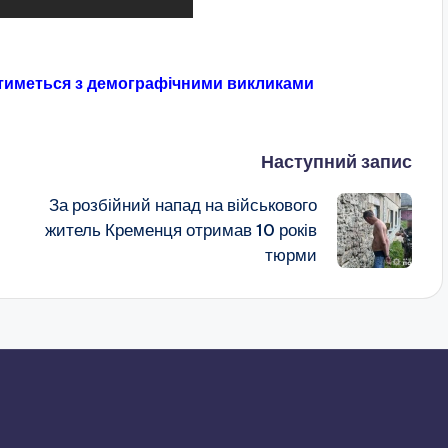
отиметься з демографічними викликами
Наступний запис
За розбійний напад на військового
житель Кременця отримав 10 років
тюрми