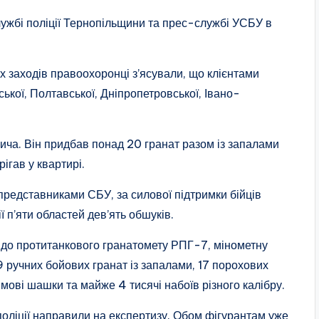
ужбі поліції Тернопільщини та прес-службі УСБУ в
 заходів правоохоронці з’ясували, що клієнтами
ської, Полтавської, Дніпропетровської, Івано-
ича. Він придбав понад 20 гранат разом із запалами
ігав у квартирі.
з представниками СБУ, за силової підтримки бійців
ї п’яти областей дев’ять обшуків.
 до протитанкового гранатомету РПГ-7, мінометну
9 ручних бойових гранат із запалами, 17 порохових
имові шашки та майже 4 тисячі набоїв різного калібру.
поліції направили на експертизу. Обом фігурантам уже