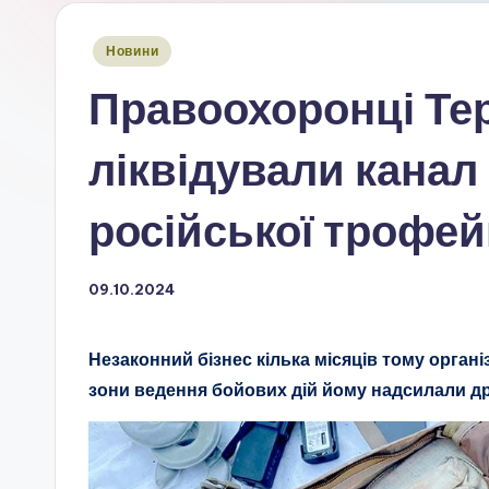
Опубліковано
Новини
у
Правоохоронці Те
ліквідували канал
російської трофей
09.10.2024
Незаконний бізнес кілька місяців тому орга
зони ведення бойових дій йому надсилали др