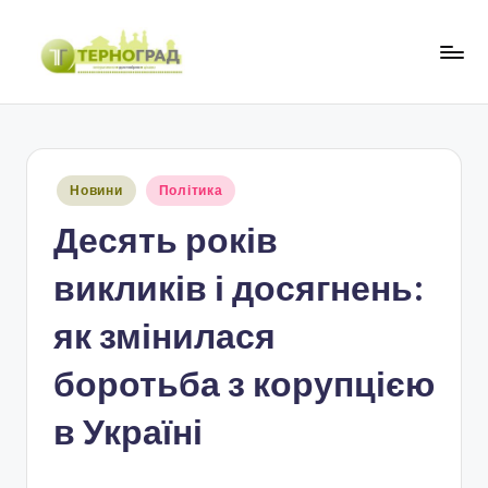
Перейти
до
Т
оперативно.
вмісту
достовірно.
е
цікаво
р
Опубліковано
Новини
Політика
н
у
Десять років
о
г
викликів і досягнень:
р
як змінилася
а
боротьба з корупцією
д
в Україні