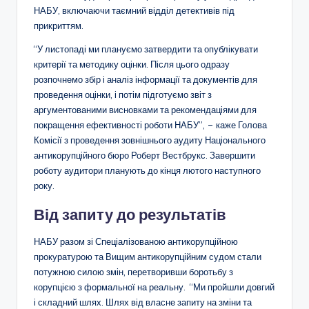
НАБУ, включаючи таємний відділ детективів під
прикриттям.
“У листопаді ми плануємо затвердити та опублікувати
критерії та методику оцінки. Після цього одразу
розпочнемо збір і аналіз інформації та документів для
проведення оцінки, і потім підготуємо звіт з
аргументованими висновками та рекомендаціями для
покращення ефективності роботи НАБУ”, –
каже
Голова
Комісії з проведення зовнішнього аудиту Національного
антикорупційного бюро Роберт Вестбрукс. Завершити
роботу аудитори планують до кінця лютого наступного
року.
Від запиту до результатів
НАБУ разом зі Спеціалізованою антикорупційною
прокуратурою та Вищим антикорупційним судом стали
потужною силою змін, перетворивши боротьбу з
корупцією з формальної на реальну. “Ми пройшли довгий
і складний шлях. Шлях від власне запиту на зміни та