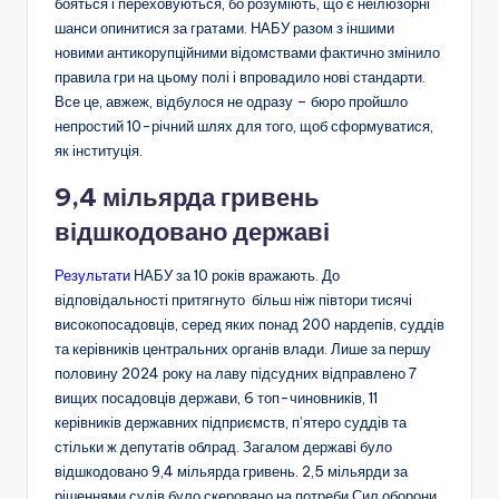
бояться і переховуються, бо розуміють, що є неілюзорні
шанси опинитися за гратами. НАБУ разом з іншими
новими антикорупційними відомствами фактично змінило
правила гри на цьому полі і впровадило нові стандарти.
Все це, авжеж, відбулося не одразу
–
бюро пройшло
непростий 10-річний шлях для того, щоб сформуватися,
як інституція.
9,4 мільярда гривень
відшкодовано державі
Результати
НАБУ за 10 років вражають. До
відповідальності притягнуто більш ніж півтори тисячі
високопосадовців, серед яких понад 200 нардепів, суддів
та керівників центральних органів влади. Лише за першу
половину 2024 року на лаву підсудних відправлено 7
вищих посадовців держави, 6 топ-чиновників, 11
керівників державних підприємств, п’ятеро суддів та
стільки ж депутатів облрад. Загалом державі було
відшкодовано 9,4 мільярда гривень. 2,5 мільярди за
рішеннями судів було скеровано на потреби Сил оборони.