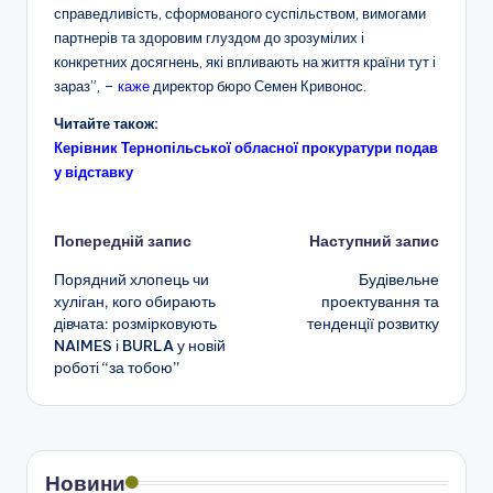
справедливість, сформованого суспільством, вимогами
партнерів та здоровим глуздом до зрозумілих і
конкретних досягнень, які впливають на життя країни тут і
зараз”, –
каже
директор бюро Семен Кривонос.
Читайте також:
Керівник Тернопільської обласної прокуратури подав
у відставку
Навігація
Попередній запис
Наступний запис
Порядний хлопець чи
Будівельне
по
хуліган, кого обирають
проектування та
дівчата: розмірковують
тенденції розвитку
запису
NAIMES і BURLA у новій
роботі “за тобою”
Новини