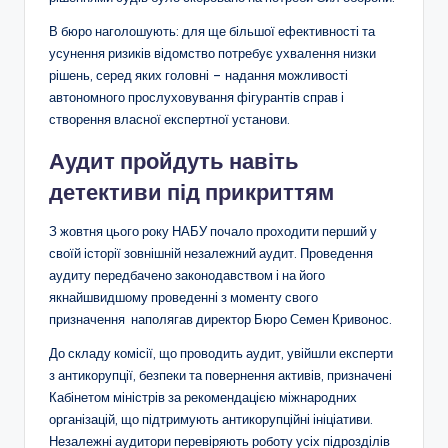
В бюро наголошують: для ще більшої ефективності та
усунення ризиків відомство потребує ухвалення низки
рішень, серед яких головні – надання можливості
автономного прослуховування фігурантів справ і
створення власної експертної установи.
Аудит пройдуть навіть
детективи під прикриттям
З жовтня цього року НАБУ почало проходити перший у
своїй історії зовнішній незалежний аудит. Проведення
аудиту передбачено законодавством і на його
якнайшвидшому проведенні з моменту свого
призначення наполягав директор Бюро Семен Кривонос.
До складу комісії, що проводить аудит, увійшли експерти
з антикорупції, безпеки та повернення активів, призначені
Кабінетом міністрів за рекомендацією міжнародних
організацій, що підтримують антикорупційні ініціативи.
Незалежні аудитори перевіряють роботу усіх підрозділів