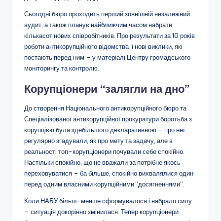
Сьогодні бюро проходить перший зовнішній незалежний
аудит, а також планує найближчим часом набрати
кількасот нових співробітників. Про результати за 10 років
роботи антикорупційного відомства і нові виклики, які
постають перед ним
–
у матеріалі Центру громадського
моніторингу та контролю.
Корупціонери “залягли на дно”
До створення Національного антикорупційного бюро та
Спеціалізованої антикорупційної прокуратури боротьба з
корупцією була здебільшого декларативною
–
про неї
регулярно згадували, як про мету та задачу, але в
реальності топ-корупціонери почували себе спокійно.
Настільки спокійно, що не вважали за потрібне якось
переховуватися
–
ба більше, спокійно вихвалялися один
перед одним власними корупційними “досягненнями”.
Коли НАБУ більш-менше сформувалося і набрало силу
–
ситуація докорінно змінилася. Тепер корупціонери