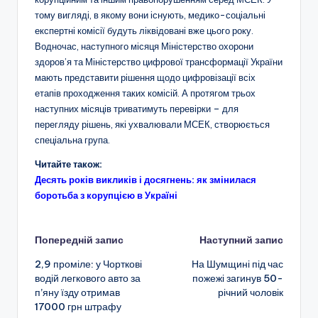
тому вигляді, в якому вони існують, медико-соціальні
експертні комісії будуть ліквідовані вже цього року.
Водночас, наступного місяця Міністерство охорони
здоров’я та Міністерство цифрової трансформації України
мають представити рішення щодо цифровізації всіх
етапів проходження таких комісій. А протягом трьох
наступних місяців триватимуть перевірки – для
перегляду рішень, які ухвалювали МСЕК, створюється
спеціальна група.
Читайте також:
Десять років викликів і досягнень: як змінилася
боротьба з корупцією в Україні
Навігація
Попередній запис
Наступний запис
2,9 проміле: у Чорткові
На Шумщині під час
по
водій легкового авто за
пожежі загинув 50-
п’яну їзду отримав
річний чоловік
запису
17000 грн штрафу