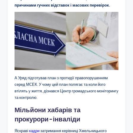
причинами гучних відставок і масових перевірок.
А Уряд підготував план з протидії правопорушенням
серед МСЕК. У чому цей план полягає та коли його
втілять у життя, дізнався Центр громадського моніторингу
та контролю.
Мільйони хабарів та
прокурори-інваліди
Яскраві
кадри
затримання керівниці Хмельницького