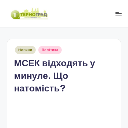
Перейти
до
Т
оперативно.
вмісту
достовірно.
е
цікаво
р
Опубліковано
Новини
Політика
н
у
МСЕК відходять у
о
г
минуле. Що
р
натомість?
а
д