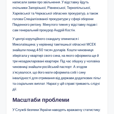
написали заяви про звільнення. У відставку йдуть
очільники Запорізької, Рівненської, Тернопільської,
Харківської та Черкаської обласних прокуратур, а також
голова Спеціалізованої прокуратури у сфері оборони
Південного регіону. Минулого тижня у відставку
подав
і
сам генеральний прокурор Андрій Костін.
У центрі корупційного скандалу
опинилася
і
Миколаївщина: у керівниці тамтешньої обласної МСЕК
знайшли понад 450 тисяч доларів. Кошти чиновниця
зберігала у квартирі свого сина, на якого оформила ще й
три незадекларовані квартири. Під час обшуку у чоловіка
чиновниці знайшли російський паспорт. А згодом
з’ясувалося, що його мати оформила собі і сину
інвалідності для отримання від держави додаткових пільг
та соціальних виплат. Наразі у цій справі тривають слідчі
дії.
Масштаби проблеми
У Службі безпеки України наводять вражаючу статистику: