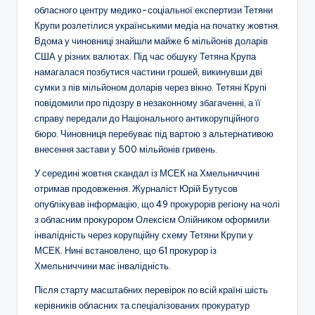
обласного центру медико-соціальної експертизи Тетяни
Крупи розлетілися українськими медіа на початку жовтня.
Вдома у чиновниці знайшли майже 6 мільйонів доларів
США у різних валютах. Під час обшуку Тетяна Крупа
намагалася позбутися частини грошей, викинувши дві
сумки з пів мільйоном доларів через вікно. Тетяні Крупі
повідомили про підозру в незаконному збагаченні, а її
справу передали до Національного антикорупційного
бюро. Чиновниця перебуває під вартою з альтернативою
внесення застави у 500 мільйонів гривень.
У середині жовтня скандал із МСЕК на Хмельниччині
отримав продовження. Журналіст Юрій Бутусов
опублікував інформацію, що 49 прокурорів регіону на чолі
з обласним прокурором Олексієм Олійником оформили
інвалідність через корупційну схему Тетяни Крупи у
МСЕК. Нині встановлено, що 61 прокурор із
Хмельниччини має інвалідність.
Після старту масштабних перевірок по всій країні шість
керівників обласних та спеціалізованих прокуратур