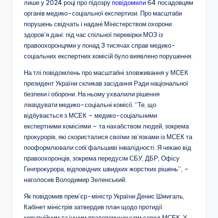
лише у 2024 році про підозру
повідомили
64 посадовцям
органів медико-соціальної експертизи. Про масштаби
порушень
свідчать
і надані Міністерством охорони
здоров’я дані: під час спільної перевірки МОЗ із
правоохоронцями у понад 3 тисячах справ медико-
соціальних експертних комісій було виявлено порушення.
На тлі повідомлень про масштабні зловживання у МСЕК
президент України
скликав
засідання Ради національної
безпеки і оборони. На ньому ухвалили рішення
ліквідувати медико-соціальні комісії. “Те, що
відбувається з МСЕК – медико-соціальними
експертними комісіями – та нахабством людей, зокрема
прокурорів, які скористалися своїми зв’язками із МСЕК та
пооформлювали собі фальшиві інвалідності. Я чекаю від
правоохоронців, зокрема передусім СБУ, ДБР, Офісу
Генпрокурора, відповідних швидких жорстких рішень”, –
наголосив
Володимир Зеленський.
Як
повідомив
прем’єр-міністр України Денис Шмигаль,
Кабінет міністрів затвердив план щодо протидії
корупційним та іншим правопорушенням серед МСЕК. У