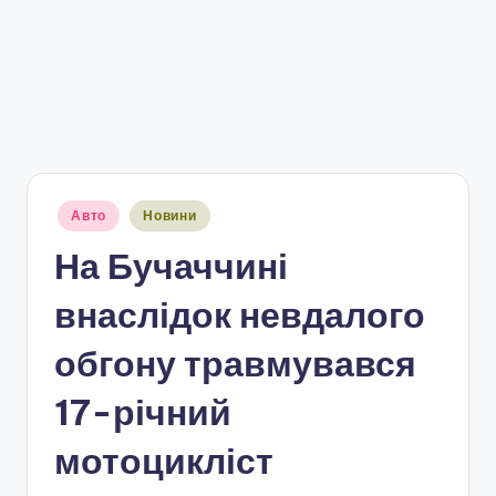
Опубліковано
Авто
Новини
у
На Бучаччині
внаслідок невдалого
обгону травмувався
17-річний
мотоцикліст