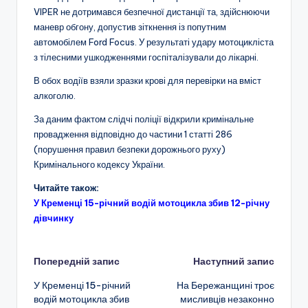
VIPER не дотримався безпечної дистанції та, здійснюючи
маневр обгону, допустив зіткнення із попутним
автомобілем Ford Focus. У результаті удару мотоцикліста
з тілесними ушкодженнями госпіталізували до лікарні.
В обох водіїв взяли зразки крові для перевірки на вміст
алкоголю.
За даним фактом слідчі поліції відкрили кримінальне
провадження відповідно до частини 1 статті 286
(порушення правил безпеки дорожнього руху)
Кримінального кодексу України.
Читайте також:
У Кременці 15-річний водій мотоцикла збив 12-річну
дівчинку
Навігація
Попередній запис
Наступний запис
У Кременці 15-річний
На Бережанщині троє
по
водій мотоцикла збив
мисливців незаконно