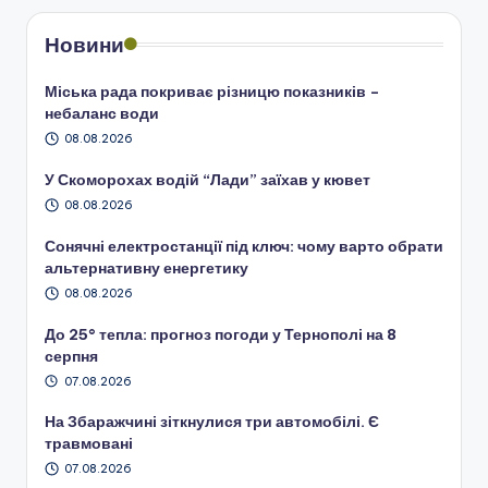
Новини
Міська рада покриває різницю показників –
небаланс води
08.08.2026
У Скоморохах водій “Лади” заїхав у кювет
08.08.2026
Сонячні електростанції під ключ: чому варто обрати
альтернативну енергетику
08.08.2026
До 25° тепла: прогноз погоди у Тернополі на 8
серпня
07.08.2026
На Збаражчині зіткнулися три автомобілі. Є
травмовані
07.08.2026