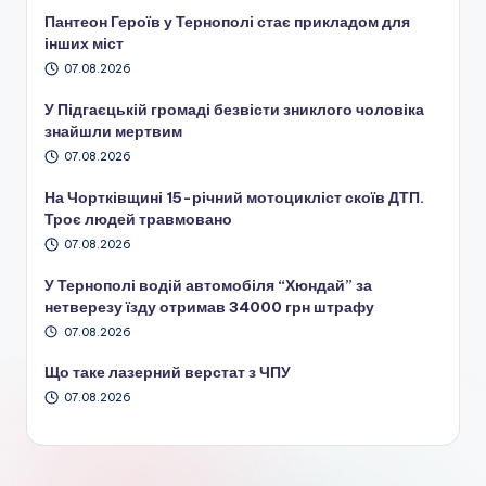
Пантеон Героїв у Тернополі стає прикладом для
інших міст
07.08.2026
У Підгаєцькій громаді безвісти зниклого чоловіка
знайшли мертвим
07.08.2026
На Чортківщині 15-річний мотоцикліст скоїв ДТП.
Троє людей травмовано
07.08.2026
У Тернополі водій автомобіля “Хюндай” за
нетверезу їзду отримав 34000 грн штрафу
07.08.2026
Що таке лазерний верстат з ЧПУ
07.08.2026