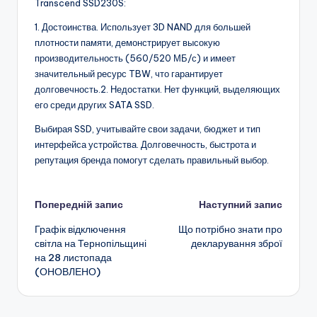
Transcend SSD230S:
1. Достоинства. Использует 3D NAND для большей
плотности памяти, демонстрирует высокую
производительность (560/520 МБ/с) и имеет
значительный ресурс TBW, что гарантирует
долговечность.2. Недостатки. Нет функций, выделяющих
его среди других SATA SSD.
Выбирая SSD, учитывайте свои задачи, бюджет и тип
интерфейса устройства. Долговечность, быстрота и
репутация бренда помогут сделать правильный выбор.
Навігація
Попередній запис
Наступний запис
Графік відключення
Що потрібно знати про
по
світла на Тернопільщині
декларування зброї
на 28 листопада
запису
(ОНОВЛЕНО)