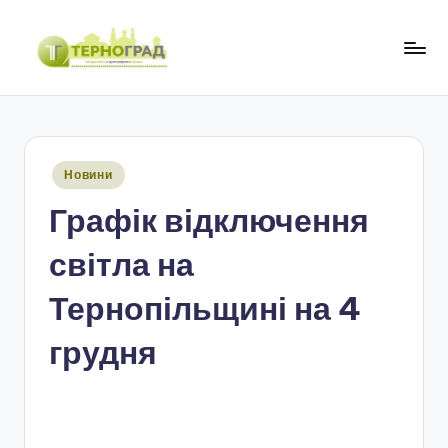
Перейти
до
Т
оперативно.
вмісту
достовірно.
е
цікаво
р
Опубліковано
Новини
н
у
Графік відключення
о
г
світла на
р
Тернопільщині на 4
а
грудня
д