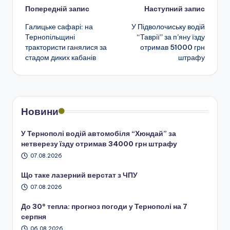
Навігація
Попередній запис
Наступний запис
Галицьке сафарі: на
У Підволочиську водій
по
Тернопільщині
“Таврії” за п’яну їзду
трактористи ганялися за
отримав 51000 грн
запису
стадом диких кабанів
штрафу
Новини
У Тернополі водій автомобіля “Хюндай” за
нетверезу їзду отримав 34000 грн штрафу
07.08.2026
Що таке лазерний верстат з ЧПУ
07.08.2026
До 30° тепла: прогноз погоди у Тернополі на 7
серпня
06.08.2026