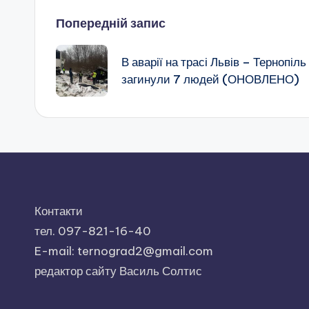
Навігація
Попередній запис
по
В аварії на трасі Львів – Тернопіль
загинули 7 людей (ОНОВЛЕНО)
запису
Контакти
тел. 097-821-16-40
E-mail: ternograd2@gmail.com
редактор сайту Василь Солтис