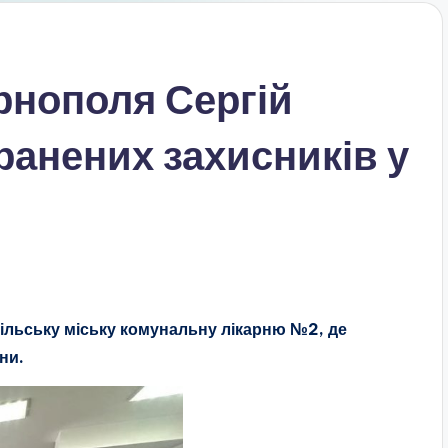
рнополя Сергій
ранених захисників у
пільську міську комунальну лікарню №2, де
ни.