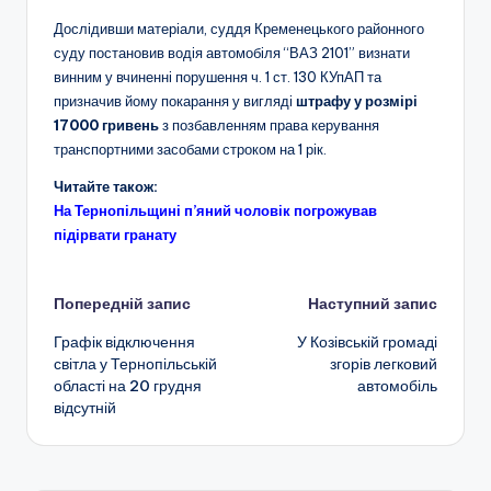
Дослідивши матеріали, суддя Кременецького районного
суду постановив водія автомобіля “ВАЗ 2101” визнати
винним у вчиненні порушення ч. 1 ст. 130 КУпАП та
призначив йому покарання у вигляді
штрафу у розмірі
17000 гривень
з позбавленням права керування
транспортними засобами строком на 1 рік.
Читайте також:
На Тернопільщині п’яний чоловік погрожував
підірвати гранату
Навігація
Попередній запис
Наступний запис
Графік відключення
У Козівській громаді
по
світла у Тернопільській
згорів легковий
області на 20 грудня
автомобіль
запису
відсутній