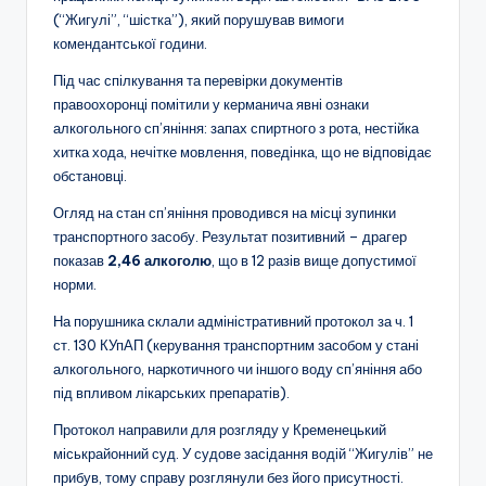
(“Жигулі”, “шістка”), який порушував вимоги
комендантської години.
Під час спілкування та перевірки документів
правоохоронці помітили у керманича явні ознаки
алкогольного сп’яніння: запах спиртного з рота, нестійка
хитка хода, нечітке мовлення, поведінка, що не відповідає
обстановці.
Огляд на стан сп’яніння проводився на місці зупинки
транспортного засобу. Результат позитивний – драгер
показав
2,46 алкоголю
, що в 12 разів вище допустимої
норми.
На порушника склали адміністративний протокол за ч. 1
ст. 130 КУпАП (керування транспортним засобом у стані
алкогольного, наркотичного чи іншого воду сп’яніння або
під впливом лікарських препаратів).
Протокол направили для розгляду у Кременецький
міськрайонний суд. У судове засідання водій “Жигулів” не
прибув, тому справу розглянули без його присутності.