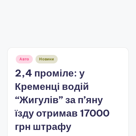
Опубліковано
Авто
Новини
у
2,4 проміле: у
Кременці водій
“Жигулів” за п’яну
їзду отримав 17000
грн штрафу