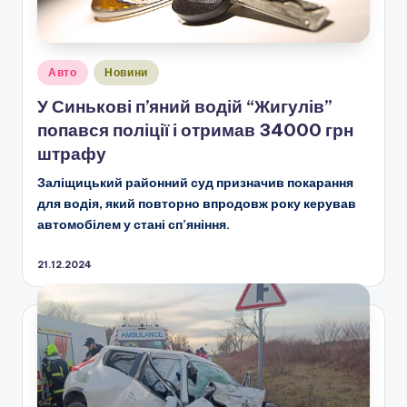
Опубліковано
Авто
Новини
у
У Синькові п’яний водій “Жигулів”
попався поліції і отримав 34000 грн
штрафу
Заліщицький районний суд призначив покарання
для водія, який повторно впродовж року керував
автомобілем у стані сп’яніння.
21.12.2024