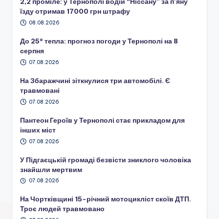
2,2 проміле: у Тернополі водій “Ніссану” за п’яну
їзду отримав 17000 грн штрафу
08.08.2026
До 25° тепла: прогноз погоди у Тернополі на 8
серпня
07.08.2026
На Збаражчині зіткнулися три автомобілі. Є
травмовані
07.08.2026
Пантеон Героїв у Тернополі стає прикладом для
інших міст
07.08.2026
У Підгаєцькій громаді безвісти зниклого чоловіка
знайшли мертвим
07.08.2026
На Чортківщині 15-річний мотоцикліст скоїв ДТП.
Троє людей травмовано