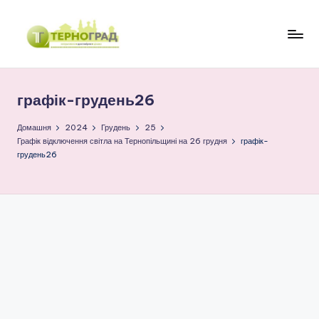
Перейти
до
Т
оперативно.
вмісту
достовірно.
е
цікаво
графік-грудень26
р
н
Домашня
2024
Грудень
25
Графік відключення світла на Тернопільщині на 26 грудня
графік-
о
грудень26
г
р
а
д