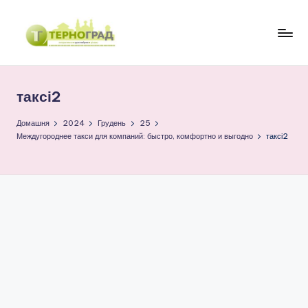
Перейти
до
Т
оперативно.
вмісту
достовірно.
е
цікаво
таксі2
р
н
Домашня
2024
Грудень
25
Междугороднее такси для компаний: быстро, комфортно и выгодно
таксі2
о
г
р
а
д