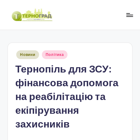
Перейти
до
Т
оперативно.
вмісту
достовірно.
е
цікаво
р
Опубліковано
Новини
Політика
н
у
Тернопіль для ЗСУ:
о
г
фінансова допомога
р
на реабілітацію та
а
екіпірування
д
захисників