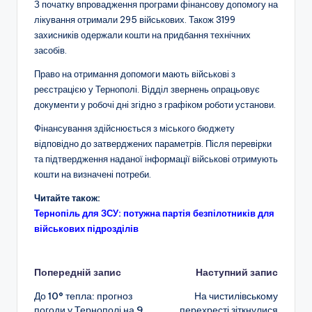
З початку впровадження програми фінансову допомогу на
лікування отримали 295 військових. Також 3199
захисників одержали кошти на придбання технічних
засобів.
Право на отримання допомоги мають військові з
реєстрацією у Тернополі. Відділ звернень опрацьовує
документи у робочі дні згідно з графіком роботи установи.
Фінансування здійснюється з міського бюджету
відповідно до затверджених параметрів. Після перевірки
та підтвердження наданої інформації військові отримують
кошти на визначені потреби.
Читайте також:
Тернопіль для ЗСУ: потужна партія безпілотників для
військових підрозділів
Навігація
Попередній запис
Наступний запис
До 10° тепла: прогноз
На чистилівському
по
погоди у Тернополі на 9
перехресті зіткнулися