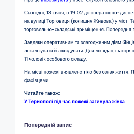
Сьогодні, 13 січня, о 19:02 до оперативно-дис
на вулиці Торговиця (колишня Живова) у місті Т
торговельно-складські приміщення. Попередня 
Завдяки оперативним та злагодженим діям бійц
локалізувати й ліквідувати. Для ліквідації загор
11 чоловік особового складу.
На місці пожежі виявлено тіло без ознак життя
фахівцями.
Читайте також:
У Тернополі під час пожежі загинула жінка
Навігація
Попередній запис