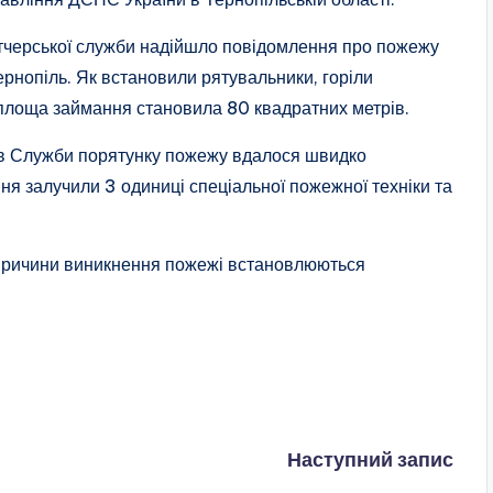
петчерської служби надійшло повідомлення про пожежу
ернопіль. Як встановили рятувальники, горіли
площа займання становила 80 квадратних метрів.
ів Служби порятунку пожежу вдалося швидко
яння залучили 3 одиниці спеціальної пожежної техніки та
. Причини виникнення пожежі встановлюються
Наступний запис