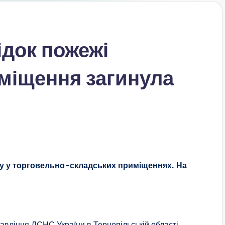
ідок пожежі
иміщення загинула
жу у торговельно-складських приміщеннях. На
авління ДСНС України в Тернопільській області.