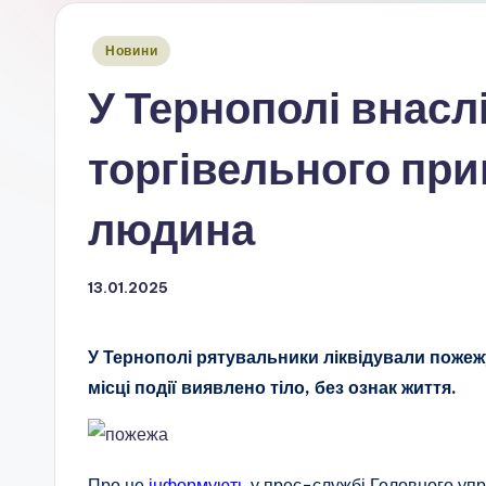
Опубліковано
Новини
у
У Тернополі внасл
торгівельного пр
людина
13.01.2025
У Тернополі рятувальники ліквідували поже
місці події виявлено тіло, без ознак життя.
Про це
інформують
у прес-службі Головного упр