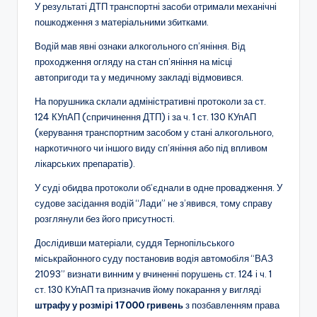
У результаті ДТП транспортні засоби отримали механічні
пошкодження з матеріальними збитками.
Водій мав явні ознаки алкогольного сп’яніння. Від
проходження огляду на стан сп’яніння на місці
автопригоди та у медичному закладі відмовився.
На порушника склали адміністративні протоколи за ст.
124 КУпАП (спричинення ДТП) і за ч. 1 ст. 130 КУпАП
(керування транспортним засобом у стані алкогольного,
наркотичного чи іншого виду сп’яніння або під впливом
лікарських препаратів).
У суді обидва протоколи об’єднали в одне провадження. У
судове засідання водій “Лади” не з’явився, тому справу
розглянули без його присутності.
Дослідивши матеріали, суддя Тернопільського
міськрайонного суду постановив водія автомобіля “ВАЗ
21093” визнати винним у вчиненні порушень ст. 124 і ч. 1
ст. 130 КУпАП та призначив йому покарання у вигляді
штрафу у розмірі 17000 гривень
з позбавленням права