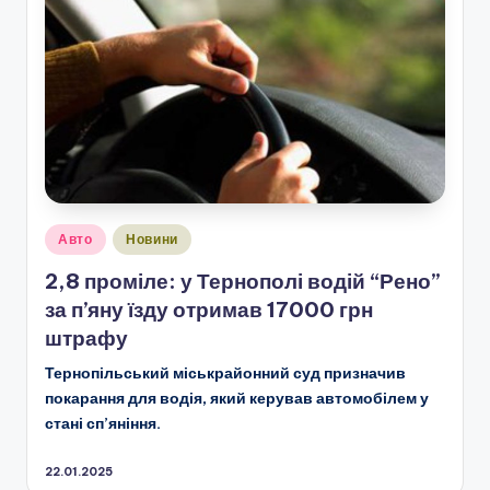
Опубліковано
Авто
Новини
у
2,8 проміле: у Тернополі водій “Рено”
за п’яну їзду отримав 17000 грн
штрафу
Тернопільський міськрайонний суд призначив
покарання для водія, який керував автомобілем у
стані сп’яніння.
22.01.2025