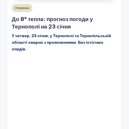
Опубліковано
Новини
у
До 8° тепла: прогноз погоди у
Тернополі на 23 січня
У четвер, 23 січня, у Тернополі та Тернопільській
області хмарно з проясненнями. Без істотних
опадів.