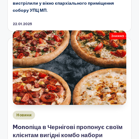
вистрілили у вікно єпархіального приміщення
собору УПЦ МП.
22.01.2025
Опубліковано
Новини
у
Monoпіца в Чернігові пропонує своїм
клієнтам вигідні комбо набори