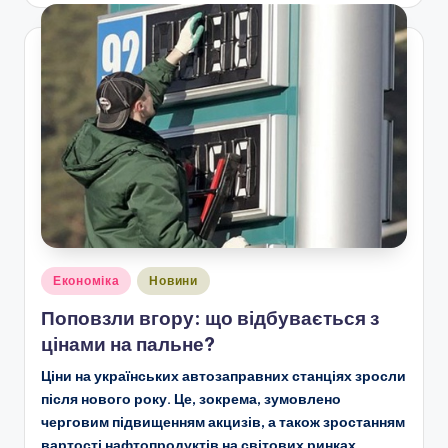
Опубліковано
Економіка
Новини
у
Поповзли вгору: що відбувається з
цінами на пальне?
Ціни на українських автозаправних станціях зросли
після нового року. Це, зокрема, зумовлено
черговим підвищенням акцизів, а також зростанням
вартості нафтопродуктів на світових ринках.