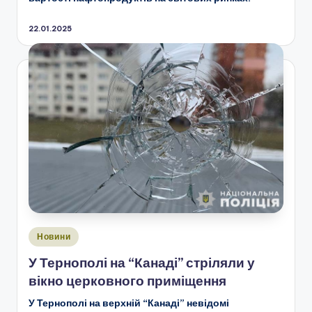
22.01.2025
Опубліковано
Новини
у
У Тернополі на “Канаді” стріляли у
вікно церковного приміщення
У Тернополі на верхній “Канаді”
невідомі