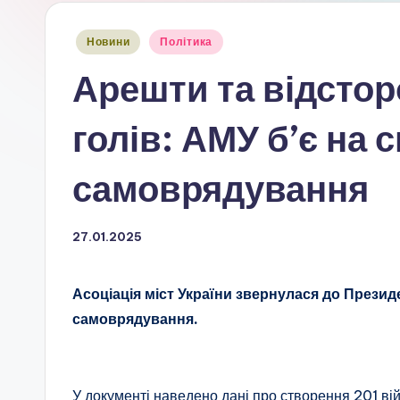
Опубліковано
Новини
Політика
у
Арешти та відстор
голів: АМУ б’є на 
самоврядування
27.01.2025
Асоціація міст України звернулася до Презид
самоврядування.
У документі наведено дані про створення 201 вій