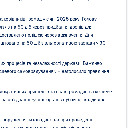
а керівників громад у січні 2025 року. Голову
’язків на 60 діб через придбання дронів для
 доставлено поліцією через відзначення Дня
рештовано на 60 діб з альтернативою застави у 30
их процесів та незалежності держави. Важливо
місцевого самоврядування”, – наголосило правління
мократичних принципів та прав громадян на місцеве
на об’єднанні зусиль органів публічної влади для
 на порушення законодавства при проведенні
и органами щодо представників місцевого