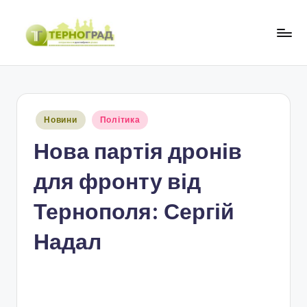
Перейти
до
Т
оперативно.
вмісту
достовірно.
е
цікаво
р
Опубліковано
Новини
Політика
н
у
Нова партія дронів
о
г
для фронту від
р
Тернополя: Сергій
а
Надал
д