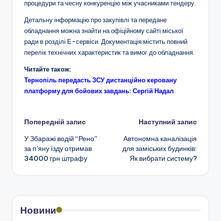
процедури та чесну конкуренцію між учасниками тендеру.
Детальну інформацію про закупівлі та передане
обладнання можна знайти на офіційному сайті міської
ради в розділі Е-сервіси. Документація містить повний
перелік технічних характеристик та вимог до обладнання.
Читайте також:
Тернопіль передасть ЗСУ дистанційно керовану
платформу для бойових завдань: Сергій Надал
Навігація
Попередній запис
Наступний запис
У Збаражі водій “Рено”
Автономна каналізація
по
за п’яну їзду отримав
для заміських будинків:
34000 грн штрафу
Як вибрати систему?
запису
Новини