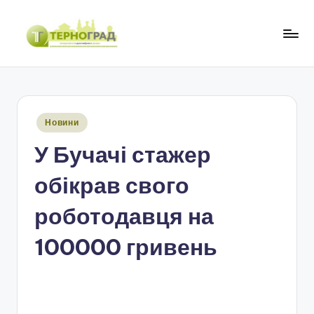
Перейти
до
Т
оперативно.
вмісту
достовірно.
е
цікаво
р
Опубліковано
Новини
н
у
У Бучачі стажер
о
г
обікрав свого
р
роботодавця на
а
100000 гривень
д