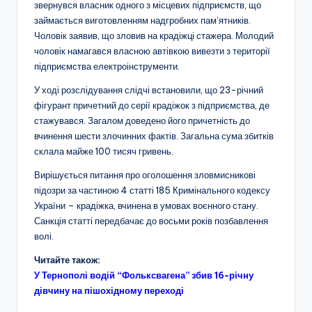
звернувся власник одного з місцевих підприємств, що
займається виготовленням надгробних пам’ятників.
Чоловік заявив, що зловив на крадіжці стажера. Молодий
чоловік намагався власною автівкою вивезти з території
підприємства електроінструменти.
У ході розслідування слідчі встановили, що 23-річний
фігурант причетний до серії крадіжок з підприємства, де
стажувався. Загалом доведено його причетність до
вчинення шести злочинних фактів. Загальна сума збитків
склала майже 100 тисяч гривень.
Вирішується питання про оголошення зловмисникові
підозри за частиною 4 статті 185 Кримінального кодексу
України – крадіжка, вчинена в умовах воєнного стану.
Санкція статті передбачає до восьми років позбавлення
волі.
Читайте також:
У Тернополі водій “Фольксвагена” збив 16-річну
дівчину на пішохідному переході