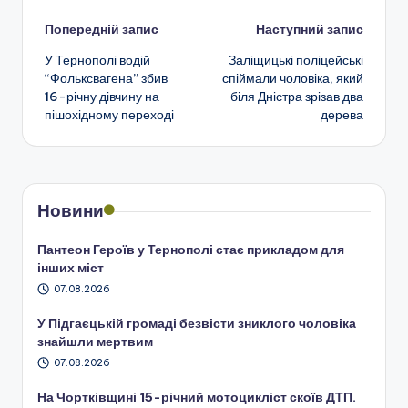
Навігація
Попередній запис
Наступний запис
У Тернополі водій
Заліщицькі поліцейські
по
“Фольксвагена” збив
спіймали чоловіка, який
16-річну дівчину на
біля Дністра зрізав два
запису
пішохідному переході
дерева
Новини
Пантеон Героїв у Тернополі стає прикладом для
інших міст
07.08.2026
У Підгаєцькій громаді безвісти зниклого чоловіка
знайшли мертвим
07.08.2026
На Чортківщині 15-річний мотоцикліст скоїв ДТП.