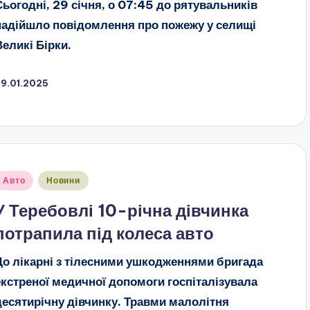
Сьогодні, 29 січня, о 07:45 до рятувальників
надійшло повідомлення про пожежу у селищі
Великі Бірки.
29.01.2025
публіковано
Авто
Новини
У Теребовлі 10-річна дівчинка
потрапила під колеса авто
До лікарні з тілесними ушкодженнями бригада
екстреної медичної допомоги госпіталізувала
десятирічну дівчинку. Травми малолітня