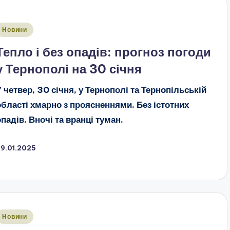
публіковано
Новини
Тепло і без опадів: прогноз погоди
у Тернополі на 30 січня
У четвер, 30 січня, у Тернополі та Тернопільській
області хмарно з проясненнями. Без істотних
опадів. Вночі та вранці туман.
29.01.2025
публіковано
Новини