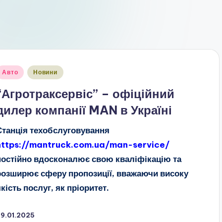
публіковано
Авто
Новини
“Агротраксервіс” – офіційний
дилер компанії MAN в Україні
Станція техобслуговування
https://mantruck.com.ua/man-service/
постійно вдосконалює свою кваліфікацію та
розширює сферу пропозиції, вважаючи високу
якість послуг, як пріоритет.
29.01.2025