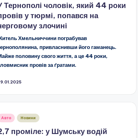
У Тернополі чоловік, який 44 роки
провів у тюрмі, попався на
черговому злочині
Житель Хмельниччини пограбував
тернополянина, привласнивши його гаманець.
Майже
половину свого життя, а це 44 роки,
зловмисник провів за ґратами.
29.01.2025
публіковано
Авто
Новини
2,7 проміле: у Шумську водій