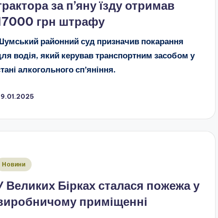
трактора за п’яну їзду отримав
17000 грн штрафу
Шумський районний суд призначив покарання
для водія, який керував транспортним засобом у
стані алкогольного сп’яніння.
29.01.2025
публіковано
Новини
У Великих Бірках сталася пожежа у
виробничому приміщенні