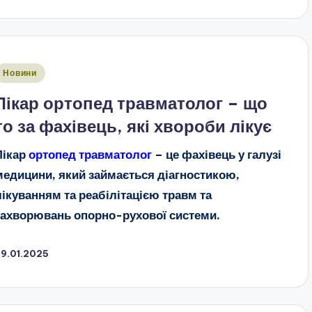
публіковано
Новини
Лікар ортопед травматолог – що
то за фахівець, які хвороби лікує
Лікар
ортопед травматолог
– це фахівець у галузі
медицини, який займається діагностикою,
лікуванням та реабілітацією травм та
захворювань опорно-рухової системи.
29.01.2025