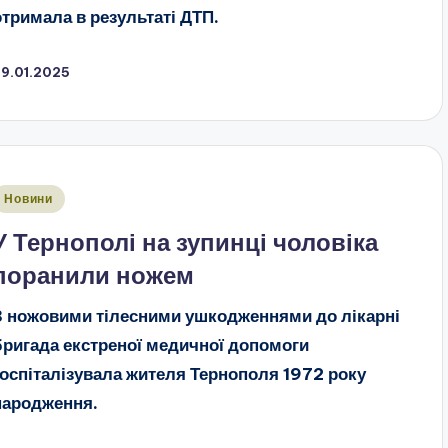
отримала в результаті ДТП.
29.01.2025
публіковано
Новини
У Тернополі на зупинці чоловіка
поранили ножем
З ножовими тілесними ушкодженнями до лікарні
бригада екстреної медичної допомоги
госпіталізувала жителя Тернополя 1972 року
народження.