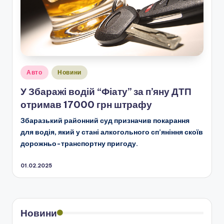
Опубліковано
Авто
Новини
у
У Збаражі водій “Фіату” за п’яну ДТП
отримав 17000 грн штрафу
Збаразький районний суд призначив покарання
для водія, який у стані алкогольного сп’яніння скоїв
дорожньо-транспортну пригоду.
01.02.2025
Новини