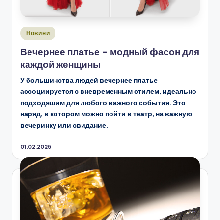
Опубліковано
Новини
у
Вечернее платье – модный фасон для
каждой женщины
У большинства людей вечернее платье
ассоциируется с вневременным стилем, идеально
подходящим для любого важного события. Это
наряд, в котором можно пойти в театр, на важную
вечеринку или свидание.
01.02.2025