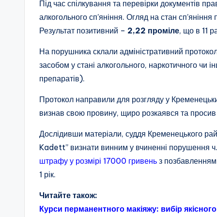
Під час спілкування та перевірки документів пр
алкогольного сп’яніння. Огляд на стан сп’яніння
Результат позитивний –
2,22 проміле
, що в 11 
На порушника склали адміністративний протокол 
засобом у стані алкогольного, наркотичного чи і
препаратів).
Протокол направили для розгляду у Кременецький
визнав свою провину, щиро розкаявся та просив 
Дослідивши матеріали, суддя Кременецького рай
Kadett” визнати винним у вчиненні порушення ч.
штрафу у розмірі 17000 гривень
з позбавленням
1 рік.
Читайте також:
Курси перманентного макіяжу: вибір якісног