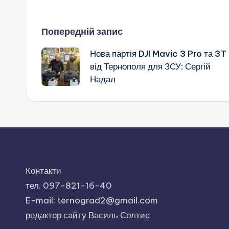
Навігація
Попередній запис
Нова партія DJI Mavic 3 Pro та 3T
по
від Тернополя для ЗСУ: Сергій
Надал
запису
Контакти
тел. 097-821-16-40
E-mail: ternograd2@gmail.com
редактор сайту Василь Солтис