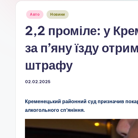
Опубліковано
Авто
Новини
у
2,2 проміле: у Кр
за п’яну їзду отри
штрафу
02.02.2025
Кременецький районний суд призначив покара
алкогольного сп’яніння.