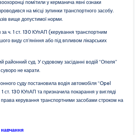
авоохоронці помітили у керманича явні ознаки
 проводився на місці зупинки транспортного засобу.
разів вище допустимої норми.
за ч. 1 ст. 130 КУпАП (керування транспортним
ншого виду сп’яніння або під впливом лікарських
 районний суд. У судовому засіданні водій “Опеля”
суворо не карати.
онного суду постановила водія автомобіля “Opel
 1 ст. 130 КУпАП та призначила покарання у вигляді
 права керування транспортними засобами строком на
о навчання