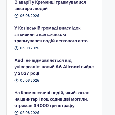
В аварії у Кременці травмувалися
шестеро людей
06.08.2026
У Козівській громаді внаслідок
зіткнення з вантажівкою
травмувався водій легкового авто
05.08.2026
Audi не відмовляється від
універсалів: новий A6 Allroad вийде
у 2027 році
05.08.2026
На Кременеччині водій, який заїхав
на цвинтар і пошкодив дві могили,
отримав 34000 грн штрафу
05.08.2026