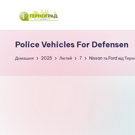
Перейти
до
Т
оперативно.
вмісту
достовірно.
е
Police Vehicles For Defensen
цікаво
р
Домашня
2025
Лютий
7
Nissan та Ford від Тер
н
о
г
р
а
д