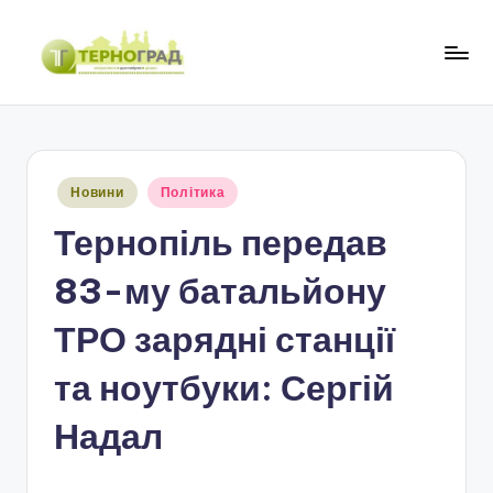
Перейти
до
Т
оперативно.
вмісту
достовірно.
е
цікаво
р
Опубліковано
Новини
Політика
н
у
Тернопіль передав
о
г
83-му батальйону
р
ТРО зарядні станції
а
та ноутбуки: Сергій
д
Надал