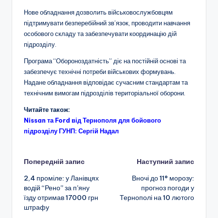
Нове обладнання дозволить військовослужбовцям
підтримувати безперебійний зв’язок, проводити навчання
особового складу та забезпечувати координацію дій
підрозділу.
Програма “Обороноздатність” діє на постійній основі та
забезпечує технічні потреби військових формувань.
Надане обладнання відповідає сучасним стандартам та
технічним вимогам підрозділів територіальної оборони.
Читайте також:
Nissan та Ford від Тернополя для бойового
підрозділу ГУНП: Сергій Надал
Навігація
Попередній запис
Наступний запис
2,4 проміле: у Ланівцях
Вночі до 11° морозу:
по
водій “Рено” за п’яну
прогноз погоди у
їзду отримав 17000 грн
Тернополі на 10 лютого
запису
штрафу