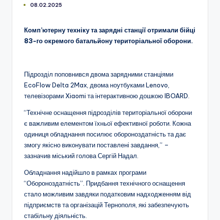
08.02.2025
Комп’ютерну техніку та зарядні станції отримали бійці
83-го окремого батальйону територіальної оборони.
Підрозділ поповнився двома зарядними станціями
EcoFlow Delta 2Max, двома ноутбуками Lenovo,
телевізорами Xiaomi та інтерактивною дошкою IBOARD.
“Технічне оснащення підрозділів територіальної оборони
є важливим елементом їхньої ефективної роботи. Кожна
одиниця обладнання посилює обороноздатність та дає
змогу якісно виконувати поставлені завдання,” –
зазначив міський голова Сергій Надал.
Обладнання надійшло в рамках програми
“Обороноздатність”. Придбання технічного оснащення
стало можливим завдяки податковим надходженням від
підприємств та організацій Тернополя, які забезпечують
стабільну діяльність.