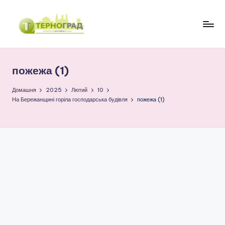
Перейти
до
Т
оперативно.
вмісту
достовірно.
е
цікаво
пожежа (1)
р
н
Домашня
2025
Лютий
10
На Бережанщині горіла господарська будівля
пожежа (1)
о
г
р
а
д