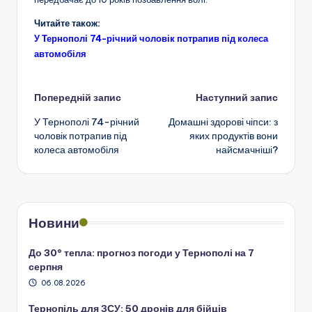
Читайте також:
У Тернополі 74-річний чоловік потрапив під колеса
автомобіля
Навігація
Попередній запис
Наступний запис
У Тернополі 74-річний
Домашні здорові чіпси: з
по
чоловік потрапив під
яких продуктів вони
колеса автомобіля
найсмачніші?
запису
Новини
До 30° тепла: прогноз погоди у Тернополі на 7
серпня
06.08.2026
Тернопіль для ЗСУ: 50 дронів для бійців