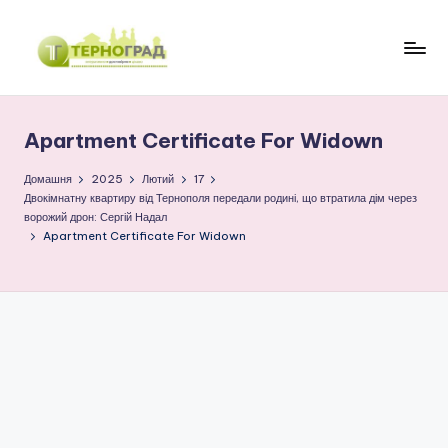
Перейти
до
Т
оперативно.
вмісту
достовірно.
е
цікаво
Apartment Certificate For Widown
р
н
Домашня
2025
Лютий
17
Двокімнатну квартиру від Тернополя передали родині, що втратила дім через
о
ворожий дрон: Сергій Надал
Apartment Certificate For Widown
г
р
а
д