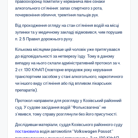
правоохоронці помітили у керманича явні ознаки
алкогольного сп’яніння: запах спиртного з рота,
почервоніння обличчя, тремтіння пальців рук.
Від проходження огляду на стан сп’яніння водій на місці
зупинки та у медичному закладі відмовився, чим порушив
п. 2.5 Правил дорожнього руху.
Кількома місяцями раніше цей чоловік уже притягувався
до відповідальності за нетверезу їзду. Тому в даному
випадку на нього склали адміністративний протокол за ч.
2 ст. 130 КУпАП (повторне впродовж року керування
транспортним засобом у стані алкогольного, наркотичного
чи іншого виду сп’яніння або під впливом лікарських
препаратів).
Протокол направили для розгляду у Козівський районний
суд. У судове засідання водій “Фольксвагена” не
з’явився, тому справу розглянули без його присутності.
Дослідивши матеріали, суддя Козівського районного суду
постановила
водія автомобіля “Volkswagen Passat”
визнати винним у вчиненні порушення ч. 2 ст. 130 КУпАП