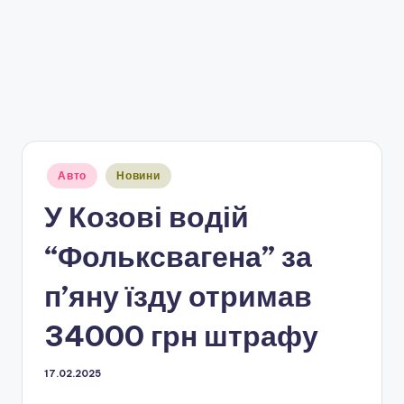
Опубліковано
Авто
Новини
у
У Козові водій
“Фольксвагена” за
п’яну їзду отримав
34000 грн штрафу
17.02.2025