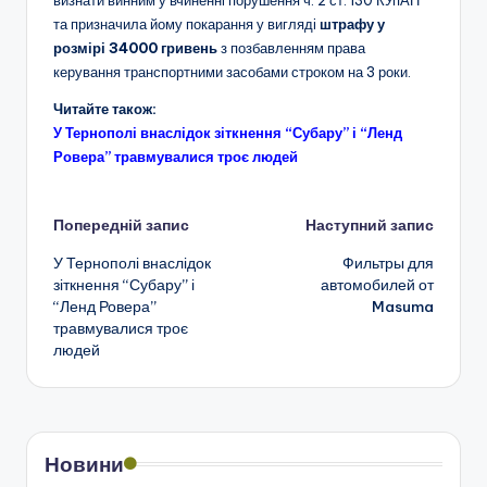
та призначила йому покарання у вигляді
штрафу у
розмірі 34000 гривень
з позбавленням права
керування транспортними засобами строком на 3 роки.
Читайте також:
У Тернополі внаслідок зіткнення “Субару” і “Ленд
Ровера” травмувалися троє людей
Навігація
Попередній запис
Наступний запис
У Тернополі внаслідок
Фильтры для
по
зіткнення “Субару” і
автомобилей от
“Ленд Ровера”
Masuma
запису
травмувалися троє
людей
Новини