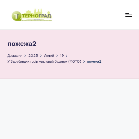
Перейти
до
Т
оперативно.
вмісту
достовірно.
е
цікаво
пожежа2
р
н
Домашня
2025
Лютий
19
У Зарубинцях горів житловий будинок (ФОТО)
пожежа2
о
г
р
а
д