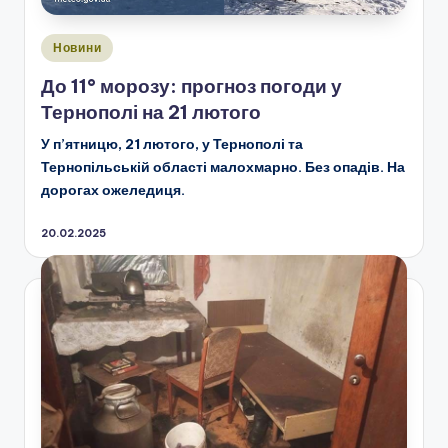
Опубліковано
Новини
у
До 11° морозу: прогноз погоди у
Тернополі на 21 лютого
У п’ятницю, 21 лютого, у Тернополі та
Тернопільській області малохмарно. Без опадів. На
дорогах ожеледиця.
20.02.2025