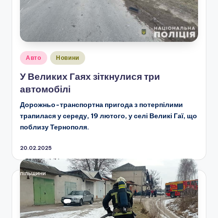
Опубліковано
Авто
Новини
у
У Великих Гаях зіткнулися три
автомобілі
Д
орожньо-транспортна пригода з потерпілими
трапилася у середу, 19 лютого,
у селі Великі Гаї
, що
поблизу Тернополя.
20.02.2025