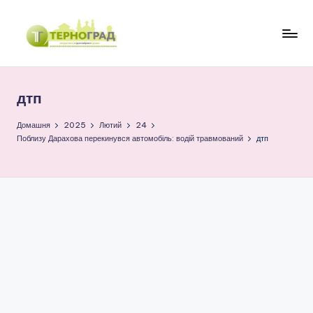
Перейти
до
Т
оперативно.
вмісту
достовірно.
е
цікаво
дтп
р
н
Домашня
2025
Лютий
24
Поблизу Дарахова перекинувся автомобіль: водій травмований
дтп
о
г
р
а
д