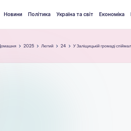
Новини
Політика
Україна та світ
Економіка
Домашня
2025
Лютий
24
У Заліщицькій громаді спійма