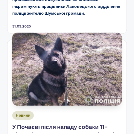
інкримінують працівники Лановецького відділення
поліції жителю Шумської громади.
31.03.2025
Опубліковано
Новини
у
У Почаєві після нападу собаки 11-