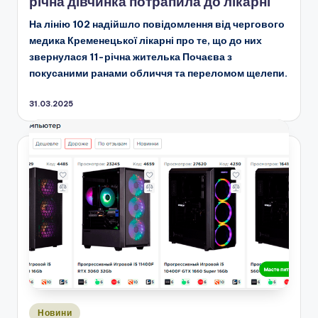
річна дівчинка потрапила до лікарні
На лінію 102 надійшло повідомлення від чергового
медика Кременецької лікарні про те, що до них
звернулася 11-річна жителька Почаєва з
покусаними ранами обличчя та переломом щелепи.
31.03.2025
Опубліковано
Новини