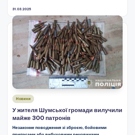
31.03.2025
Опубліковано
Новини
у
У жителя Шумської громади вилучили
майже 300 патронів
Незаконне поводження зі зброєю, бойовими
припасами або вибуховими речовинами,