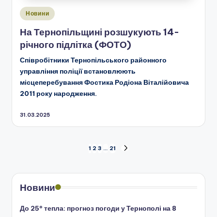
Опубліковано
Новини
у
На Тернопільщині розшукують 14-
річного підлітка (ФОТО)
Співробітники Тернопільського районного
управління поліції встановлюють
місцеперебування Фостика Родіона Віталійовича
2011 року народження.
31.03.2025
Пагінація
1
2
3
…
21
НАСТУПНА
СТОРІНКА
записів
Новини
До 25° тепла: прогноз погоди у Тернополі на 8