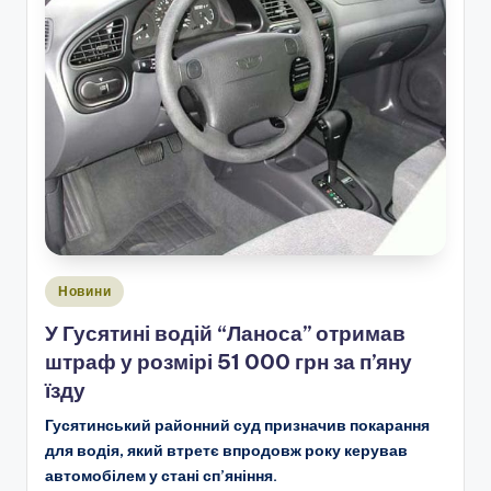
Опубліковано
Новини
у
У Гусятині водій “Ланоса” отримав
штраф у розмірі 51 000 грн за п’яну
їзду
Гусятинський районний суд призначив покарання
для водія, який втретє впродовж року керував
автомобілем у стані сп’яніння.