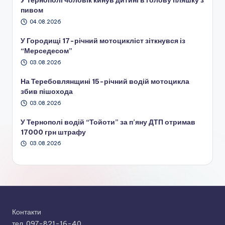
У Тернополі чоловік кинув дитині в голову пляшку з
пивом
04.08.2026
У Городищі 17-річний мотоцикліст зіткнувся із
“Мерседесом”
03.08.2026
На Теребовлянщині 15-річний водій мотоцикла
збив пішохода
03.08.2026
У Тернополі водій “Тойоти” за п’яну ДТП отримав
17000 грн штрафу
03.08.2026
Контакти
тел. 097-821-16-40