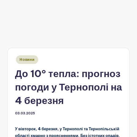
Опубліковано
Новини
у
До 10° тепла: прогноз
погоди у Тернополі на
4 березня
03.03.2025
У вівторок, 4 березня, у Тернополі та Тернопільській
області хмарно з проясненнями. Без істотних опадів.