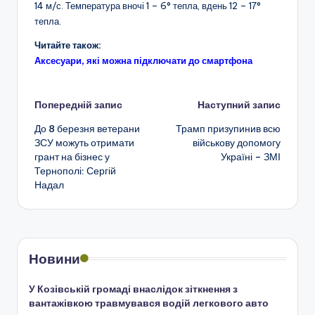
14 м/с. Температура вночі 1 – 6° тепла, вдень 12 – 17°
тепла.
Читайте також:
Аксесуари, які можна підключати до смартфона
Навігація
Попередній запис
Наступний запис
До 8 березня ветерани
Трамп призупинив всю
по
ЗСУ можуть отримати
військову допомогу
грант на бізнес у
Україні – ЗМІ
запису
Тернополі: Сергій
Надал
Новини
У Козівській громаді внаслідок зіткнення з
вантажівкою травмувався водій легкового авто