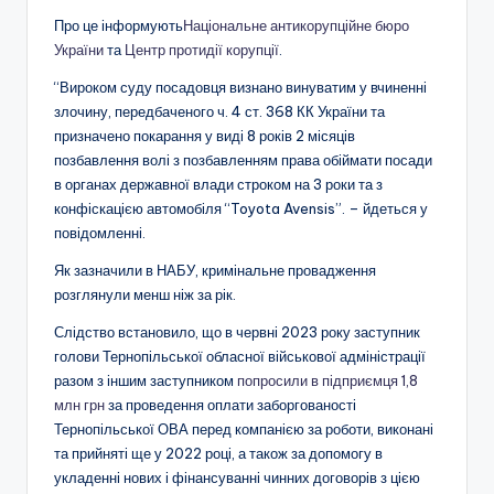
Про це інформують
Національне антикорупційне бюро
України
та
Центр протидії корупції
.
“Вироком суду посадовця визнано винуватим у вчиненні
злочину, передбаченого ч. 4 ст. 368 КК України та
призначено покарання у виді 8 років 2 місяців
позбавлення волі з позбавленням права обіймати посади
в органах державної влади строком на 3 роки та з
конфіскацією автомобіля “Toyota Avensis”. – йдеться у
повідомленні.
Як зазначили в НАБУ, кримінальне провадження
розглянули менш ніж за рік.
Слідство встановило, що в червні 2023 року заступник
голови Тернопільської обласної військової адміністрації
разом з іншим заступником
попросили в підприємця 1,8
млн грн
за проведення оплати заборгованості
Тернопільської ОВА перед компанією за роботи, виконані
та прийняті ще у 2022 році, а також за допомогу в
укладенні нових і фінансуванні чинних договорів з цією