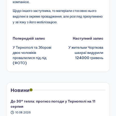
компанією.
Щодо іншого заступника, то матеріали стосовно нього
виділені в окреме провадження, але розгляд призупинено
у зв’язку з його мобілізацією.
Навігація
Попередній запис
Наступний запис
У Тернополі та Зборові
У жительки Чорткова
по
двоє чоловіків
шахраї видурили
провалилися під лід
124000 гривень
запису
(ФОТО)
Новини
До 30° тепла: прогноз погоди у Тернополі на 11
серпня
10.08.2026