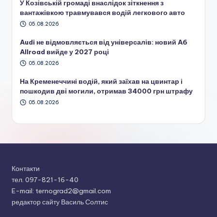
У Козівській громаді внаслідок зіткнення з
вантажівкою травмувався водій легкового авто
05.08.2026
Audi не відмовляється від універсалів: новий A6
Allroad вийде у 2027 році
05.08.2026
На Кременеччині водій, який заїхав на цвинтар і
пошкодив дві могили, отримав 34000 грн штрафу
05.08.2026
Контакти
тел. 097-821-16-40
E-mail: ternograd2@gmail.com
редактор сайту Василь Солтис