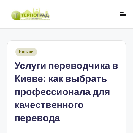
Перейти
до
Т
оперативно.
вмісту
достовірно.
е
цікаво
р
Опубліковано
Новини
н
у
Услуги переводчика в
о
г
Киеве: как выбрать
р
профессионала для
а
качественного
д
перевода