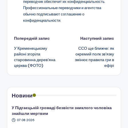
переводчик обеспечит их конфиденциальность.
Профессиональные переводчики и агентства
обычно подписывают соглашение о
конфиденциальности.
Навігація
Попередній запис
Наступний запис
У Кременецькому
ССО ще ближче: як
по
районі згоріла
окремий полк зв’язку
старовинна дерев’яна
змінює правила гри в
запису
церква (ФОТО)
ефірі
Новини
У Підгаєцькій громаді безвісти зниклого чоловіка
знайшли мертвим
07.08.2026