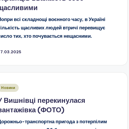
щасливими
Попри всі складнощі воєнного часу, в Україні
кількість щасливих людей втричі перевищує
число тих, хто почувається нещасними.
27.03.2025
публіковано
Новини
У Вишнівці перекинулася
вантажівка (ФОТО)
Дорожньо-транспортна пригода з потерпілим