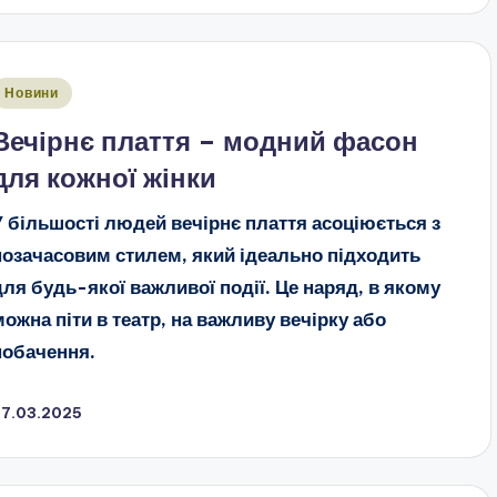
публіковано
Новини
Вечірнє плаття – модний фасон
для кожної жінки
У більшості людей вечірнє плаття асоціюється з
позачасовим стилем, який ідеально підходить
для будь-якої важливої ​​події. Це наряд, в якому
можна піти в театр, на важливу вечірку або
побачення.
27.03.2025