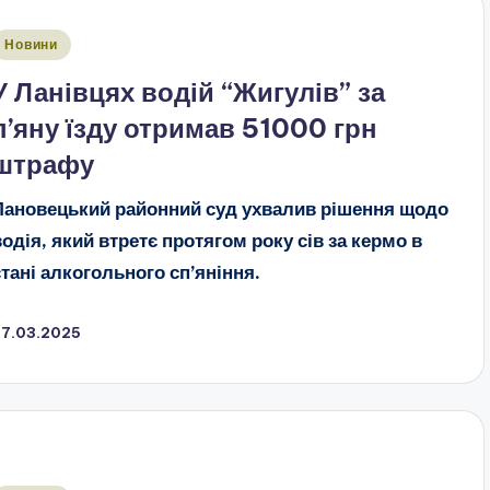
публіковано
Новини
У Ланівцях водій “Жигулів” за
п’яну їзду отримав 51000 грн
штрафу
Лановецький районний суд ухвалив рішення щодо
водія, який втретє протягом року сів за кермо в
стані алкогольного сп’яніння.
27.03.2025