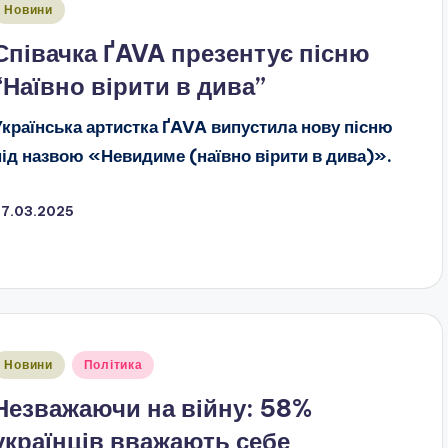
публіковано
Новини
Співачка ҐAVA презентує пісню
“Наївно вірити в дива”
Українська артистка ҐAVA випустила нову пісню
під назвою «Невидиме (наївно вірити в дива)».
27.03.2025
публіковано
Новини
Політика
Незважаючи на війну: 58%
українців вважають себе