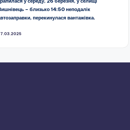
трапилася у середу, 26 березня, у селищі
Вишнівець – близько 14:50
неподалік
автозаправки, перекинулася вантажівка.
27.03.2025