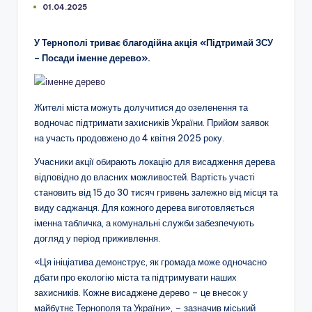
01.04.2025
У Тернополі триває благодійна акція «Підтримай ЗСУ
– Посади іменне дерево».
Жителі міста можуть долучитися до озеленення та
водночас підтримати захисників України. Прийом заявок
на участь продовжено до 4 квітня 2025 року.
Учасники акції обирають локацію для висадження дерева
відповідно до власних можливостей. Вартість участі
становить від 15 до 30 тисяч гривень залежно від місця та
виду саджанця. Для кожного дерева виготовляється
іменна табличка, а комунальні служби забезпечують
догляд у період приживлення.
«Ця ініціатива демонструє, як громада може одночасно
дбати про екологію міста та підтримувати наших
захисників. Кожне висаджене дерево – це внесок у
майбутнє Тернополя та України», – зазначив міський