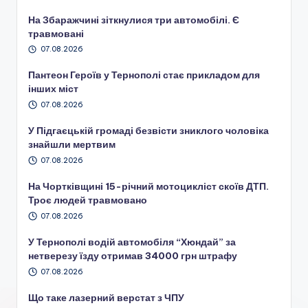
На Збаражчині зіткнулися три автомобілі. Є
травмовані
07.08.2026
Пантеон Героїв у Тернополі стає прикладом для
інших міст
07.08.2026
У Підгаєцькій громаді безвісти зниклого чоловіка
знайшли мертвим
07.08.2026
На Чортківщині 15-річний мотоцикліст скоїв ДТП.
Троє людей травмовано
07.08.2026
У Тернополі водій автомобіля “Хюндай” за
нетверезу їзду отримав 34000 грн штрафу
07.08.2026
Що таке лазерний верстат з ЧПУ