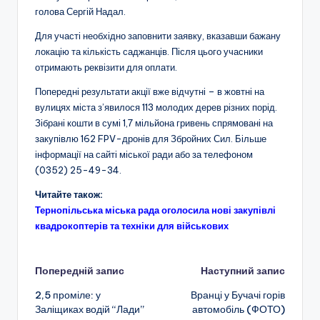
голова Сергій Надал.
Для участі необхідно заповнити заявку, вказавши бажану
локацію та кількість саджанців. Після цього учасники
отримають реквізити для оплати.
Попередні результати акції вже відчутні – в жовтні на
вулицях міста з’явилося 113 молодих дерев різних порід.
Зібрані кошти в сумі 1,7 мільйона гривень спрямовані на
закупівлю 162 FPV-дронів для Збройних Сил. Більше
інформації на сайті міської ради або за телефоном
(0352) 25-49-34.
Читайте також:
Тернопільська міська рада оголосила нові закупівлі
квадрокоптерів та техніки для військових
Навігація
Попередній запис
Наступний запис
2,5 проміле: у
Вранці у Бучачі горів
по
Заліщиках водій “Лади”
автомобіль (ФОТО)