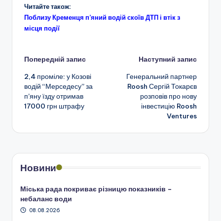
Читайте також:
Поблизу Кременця п’яний водій скоїв ДТП і втік з
місця події
Навігація
Попередній запис
Наступний запис
2,4 проміле: у Козові
Генеральний партнер
по
водій “Мерседесу” за
Roosh Сергій Токарєв
п’яну їзду отримав
розповів про нову
запису
17000 грн штрафу
інвестицію Roosh
Ventures
Новини
Міська рада покриває різницю показників –
небаланс води
08.08.2026