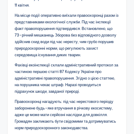
11 квітня.
На місце події оперативно виїхали правоохоронці разом із
представниками екологічної служби. Під час інспекції
факт правопорушення підтвердився. Встановлено, що
73-річний мешканець Зборова без відповідного дозволу
здійснив скид води під час нересту, чим грубо порушив
природоохоронні норми, що регулюють захист
середовища існування диких тварин.
Фахівці екоінспекції склали адміністративний протокол за
частиною першою статті 87 Кодексу України про
адміністративні правопорушення. Згідно з цією статтею,
на порушника чекає штраф. Наразі проводиться
підрахунок шкоди, завданої природі.
Правоохоронці нагадують: під час нерестового періоду
заборонене будь-яке втручання в річкову екосистему,
адже це може мати серйозні наслідки для довкілля.
Громадян закликають бути свідомими та дотримуватись
норм природоохоронного законодавства.