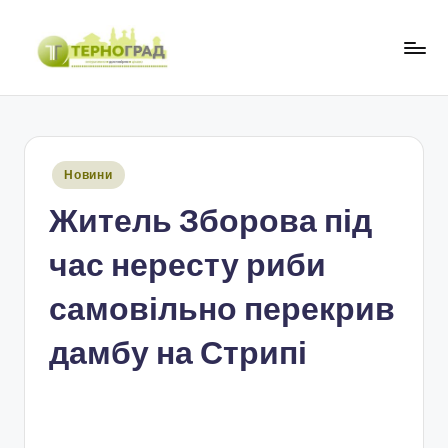
Перейти
до
Т
оперативно.
вмісту
достовірно.
е
цікаво
р
Опубліковано
Новини
н
у
Житель Зборова під
о
г
час нересту риби
р
самовільно перекрив
а
дамбу на Стрипі
д