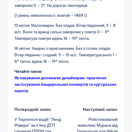
заморозки 0 – 2°. На дорогах ожеледиця.
(І рівень небезпечності, жовтий – НМЯ І)
13 квітня: Малохмарно. Без опадів. Вітер південний, 3 – 8
м/с. Вночі та вранці сильні заморозки у повітрі 0 – 5°.
Температура повітря вдень 14 – 19° тепла.
14 квітня: Хмарно з проясненнями. Без істотних опадів.
Вітер південно-східний, 5 – 10 м/с. Температура вночі 1 –
6° тепла, вдень 14 – 19° тепла.
Читайте також:
Як пакування допомагає дизайнерам: практичне
застосування бандерольних конвертів та кур’єрських
пакетів
Навігація
Попередній запис
Наступний запис
У Тернополі водій “Ленд
Роботизований
по
Ровера” за п’яну ДТП
комплекс Мураха від
отримав 17000 грн
Тернополя для бійців