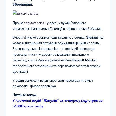
Зборівщині.
Про це
повідомляють
у прес-службі Головного
управління Національної поліції в Тернопільській області.
Вчора, близько восьмої години ранку, у селищі
Залізці
під
колеса автомобіля потрапив одинадцятирічний хлопчик.
За попередньою інформацією, потерпілий переходив
проїжджу частину дороги за межами пішохідного
переходу і його збив водій автомобіля Renault Master.
Малолітнього з травмами та переломом госпіталізували
до лікарні.
У водія відібрали взірці крові для перевірки на вміст
алкоголю. Триває перевірка.
Читайте також:
У Кременці водій “Жигулів” за нетверезу їзду отримав
51000 грн штрафу