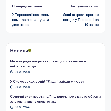
Навігація
Попередній запис
Наступний запис
У Тернополі іноземець
Дощі та грози: прогноз
по
намагався згвалтувати
погоди у Тернополі на
двох жінок
19 квітня
запису
Новини
Міська рада покриває різницю показників –
небаланс води
08.08.2026
У Скоморохах водій “Лади” заїхав у кювет
08.08.2026
Сонячні електростанції під ключ: чому варто обрати
альтернативну енергетику
08.08.2026