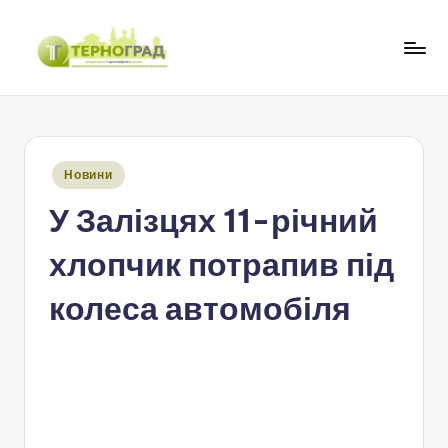
Перейти
до
Т
оперативно.
вмісту
достовірно.
е
цікаво
р
Опубліковано
Новини
н
у
У Залізцях 11-річний
о
г
хлопчик потрапив під
р
колеса автомобіля
а
д