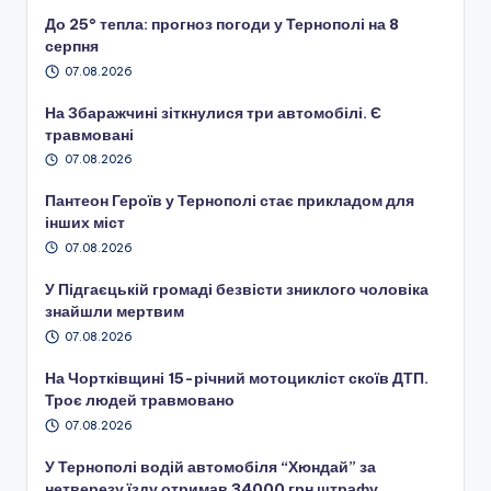
До 25° тепла: прогноз погоди у Тернополі на 8
серпня
07.08.2026
На Збаражчині зіткнулися три автомобілі. Є
травмовані
07.08.2026
Пантеон Героїв у Тернополі стає прикладом для
інших міст
07.08.2026
У Підгаєцькій громаді безвісти зниклого чоловіка
знайшли мертвим
07.08.2026
На Чортківщині 15-річний мотоцикліст скоїв ДТП.
Троє людей травмовано
07.08.2026
У Тернополі водій автомобіля “Хюндай” за
нетверезу їзду отримав 34000 грн штрафу