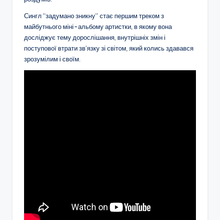
Сингл “задумано зникну” стає першим треком з
майбутнього міні-альбому артистки, в якому вона
досліджує тему дорослішання, внутрішніх змін і
поступової втрати зв’язку зі світом, який колись здавався
зрозумілим і своїм.