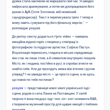
думка стала закликом не марнувати свій час. Я швидко
набросала аранжування, а потім ми доопрацювали його
разом із Aylli (Ілля Злотніков, мій незмінний
саундпродюсер). Текст я переписувала тричі. І тепер я
можу навіть сумувати під його фінальну версію,” —
розповідає yosyaa.
До релізу синглу додається і lyric video — камерна,
емоційна відеоісторія, створена у співпраці із
фотографкою та подругою артистки, Софією Пастух.
Візуалізація переносить глядача в міське середовище,
яке стає не лише тлом, а й символом внутрішніх пошуків.
Місто, як і людина, постійно в русі, в спробах втекти чи
знайти себе. Але де проходить межа між втечею і рухом
уперед? І чи завжди місто — це просто сцена, а не щось,
що повністю тебе поглинає?
yosyaa
— представниця нової хвилі української інді-
сцени, родом із села Ланна на Полтавщині. У своїй
творчості вона поєднує інді-поп, хіп-хоп і елементи R&B,
створюючи музичний простір для щирих емоцій і глибоких
роздумів.