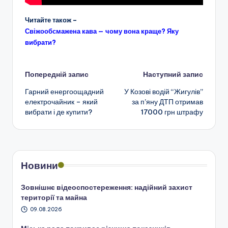
Читайте також –
Свіжообсмажена кава — чому вона краще? Яку
вибрати?
Навігація
Попередній запис
Наступний запис
Гарний енергоощадний
У Козові водій “Жигулів”
по
електрочайник – який
за п’яну ДТП отримав
вибрати і де купити?
17000 грн штрафу
запису
Новини
Зовнішнє відеоспостереження: надійний захист
території та майна
09.08.2026