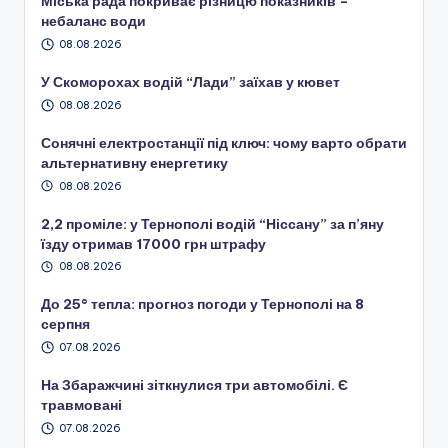
Міська рада покриває різницю показників –
небаланс води
08.08.2026
У Скоморохах водій “Лади” заїхав у кювет
08.08.2026
Сонячні електростанції під ключ: чому варто обрати
альтернативну енергетику
08.08.2026
2,2 проміле: у Тернополі водій “Ніссану” за п’яну
їзду отримав 17000 грн штрафу
08.08.2026
До 25° тепла: прогноз погоди у Тернополі на 8
серпня
07.08.2026
На Збаражчині зіткнулися три автомобілі. Є
травмовані
07.08.2026