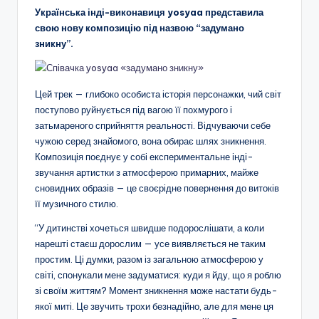
Українська інді-виконавиця yosyaa представила
свою нову композицію під назвою “задумано
зникну”.
Цей трек — глибоко особиста історія персонажки, чий світ
поступово руйнується під вагою її похмурого і
затьмареного сприйняття реальності. Відчуваючи себе
чужою серед знайомого, вона обирає шлях зникнення.
Композиція поєднує у собі експериментальне інді-
звучання артистки з атмосферою примарних, майже
сновидних образів — це своєрідне повернення до витоків
її музичного стилю.
“У дитинстві хочеться швидше подорослішати, а коли
нарешті стаєш дорослим — усе виявляється не таким
простим. Ці думки, разом із загальною атмосферою у
світі, спонукали мене задуматися: куди я йду, що я роблю
зі своїм життям? Момент зникнення може настати будь-
якої миті. Це звучить трохи безнадійно, але для мене ця