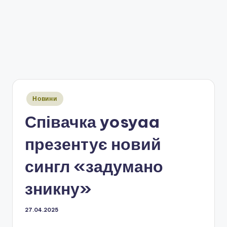
Опубліковано
Новини
у
Співачка yosyaa
презентує новий
сингл «задумано
зникну»
27.04.2025