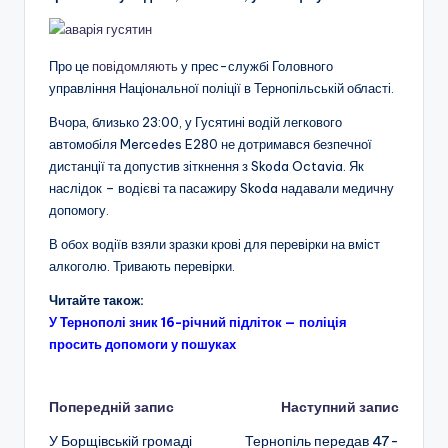
Про це
повідомляють
у прес-службі Головного
управління Національної поліції в Тернопільській області.
Вчора, близько 23:00, у Гусятині водій легкового
автомобіля Mercedes E280 не дотримався безпечної
дистанції та допустив зіткнення з Skoda Octavia. Як
наслідок – водієві та пасажиру Skoda надавали медичну
допомогу.
В обох водіїв взяли зразки крові для перевірки на вміст
алкоголю. Тривають перевірки.
Читайте також:
У Тернополі зник 16-річний підліток — поліція
просить допомоги у пошуках
Навігація
Попередній запис
Наступний запис
У Борщівській громаді
Тернопіль передав 47-