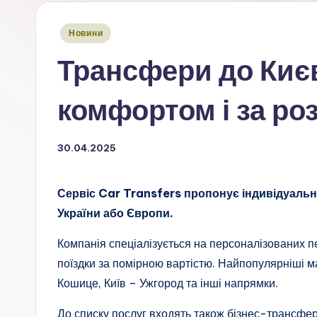
Опубліковано
Новини
у
Трансфери до Києв
комфортом і за р
30.04.2025
Сервіс Car Transfers пропонує індивідуальні
України або Європи.
Компанія спеціалізується на персоналізованих п
поїздки за помірною вартістю. Найпопулярніші м
Кошице, Київ – Ужгород та інші напрямки.
До списку послуг входять також бізнес-трансфери