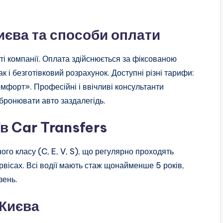
иєва та способи оплати
 компанії. Оплата здійснюється за фіксованою
к і безготівковий розрахунок. Доступні різні тарифи:
мфорт». Професійні і ввічливі консультанти
бронювати авто заздалегідь.
в Car Transfers
ого класу (C, E, V, S), що регулярно проходять
рвісах. Всі водії мають стаж щонайменше 5 років,
зень.
 Києва