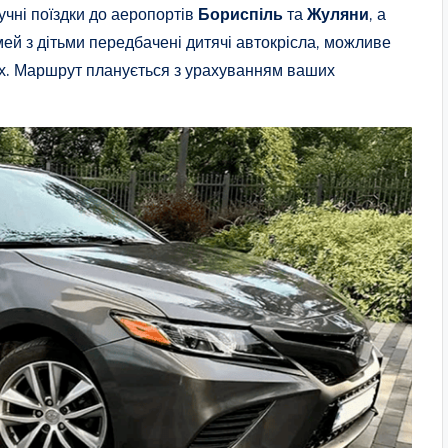
учні поїздки до аеропортів
Бориспіль
та
Жуляни
, а
ей з дітьми передбачені дитячі автокрісла, можливе
ах. Маршрут планується з урахуванням ваших