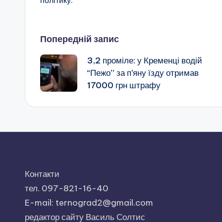
політику.
Навігація
Попередній запис
3,2 проміле: у Кременці водій
по
“Пежо” за п’яну їзду отримав
17000 грн штрафу
запису
Контакти
тел. 097-821-16-40
E-mail: ternograd2@gmail.com
редактор сайту Василь Солтис