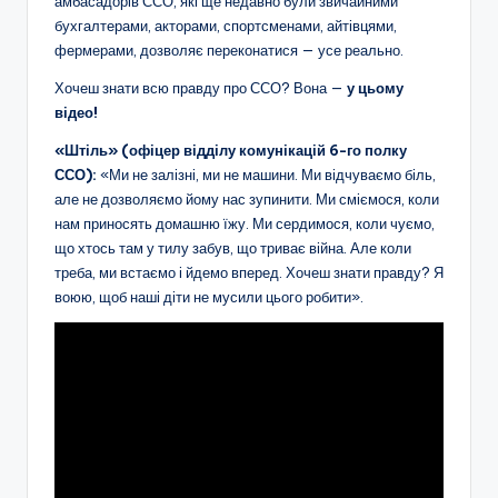
амбасадорів ССО, які ще недавно були звичайними
бухгалтерами, акторами, спортсменами, айтівцями,
фермерами, дозволяє переконатися — усе реально.
Хочеш знати всю правду про ССО? Вона —
у цьому
відео!
«Штіль» (офіцер відділу комунікацій 6-го полку
ССО):
«Ми не залізні, ми не машини. Ми відчуваємо біль,
але не дозволяємо йому нас зупинити. Ми сміємося, коли
нам приносять домашню їжу. Ми сердимося, коли чуємо,
що хтось там у тилу забув, що триває війна. Але коли
треба, ми встаємо і йдемо вперед. Хочеш знати правду? Я
воюю, щоб наші діти не мусили цього робити».