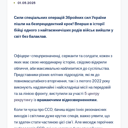
01.05.2025
Сили спеціальних операцій Збройних сил України
пішли на безпрецедентний крок! Вперше в історії
бійці одного з найтаємничіших родів військ вийшли у
світ без балаклав.
Офіцери-спецпризначенці, сержанти та солдати, кожен з
яких має свою неординарну історію, свідомо відкрили
обличчя, аби максимально наблизитися до суспільства.
Представники різних елітних підрозділів, які як до
повномасштабного вторгнення, так і з лютого 2022 року
виконують надзвичайні і найскладніші місії на передовій
та за лінією фронту, виступили за участі
5 центру
рекрутингу
із
вражаючими відеозверненнями.
Коли ти чуєш про ССО, бачиш відео їхніх резонансних
виходів і світлини дуже крутих спеців, важко уявити, що
ти здатен стати частиною цієї сім’ї. Але меседж героїчних