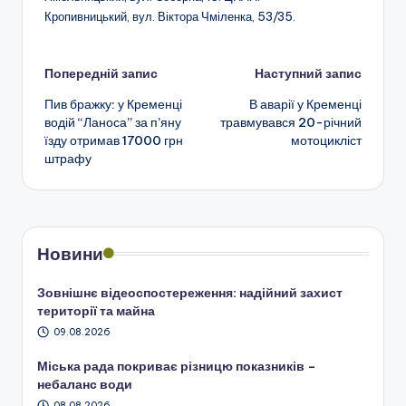
Кропивницький, вул. Віктора Чміленка, 53/35.
Навігація
Попередній запис
Наступний запис
Пив бражку: у Кременці
В аварії у Кременці
по
водій “Ланоса” за п’яну
травмувався 20-річний
їзду отримав 17000 грн
мотоцикліст
запису
штрафу
Новини
Зовнішнє відеоспостереження: надійний захист
території та майна
09.08.2026
Міська рада покриває різницю показників –
небаланс води
08.08.2026