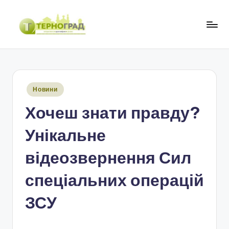
Перейти
до
Т
оперативно.
вмісту
достовірно.
е
цікаво
р
Опубліковано
Новини
н
у
Хочеш знати правду?
о
г
Унікальне
р
відеозвернення Сил
а
спеціальних операцій
д
ЗСУ