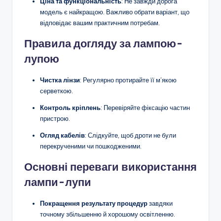
Ціна та функціональність
: Не завжди дорога
модель є найкращою. Важливо обрати варіант, що
відповідає вашим практичним потребам.
Правила догляду за лампою-
лупою
Чистка лінзи
: Регулярно протирайте її м’якою
серветкою.
Контроль кріплень
: Перевіряйте фіксацію частин
пристрою.
Огляд кабелів
: Слідкуйте, щоб дроти не були
перекрученими чи пошкодженими.
Основні переваги використання
лампи-лупи
Покращення результату процедур
завдяки
точному збільшенню й хорошому освітленню.