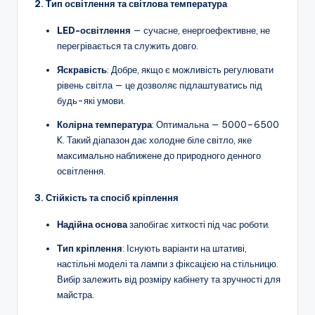
2. Тип освітлення та світлова температура
LED-освітлення
— сучасне, енергоефективне, не
перегрівається та служить довго.
Яскравість
: Добре, якщо є можливість регулювати
рівень світла — це дозволяє підлаштуватись під
будь-які умови.
Колірна температура
: Оптимальна — 5000–6500
K. Такий діапазон дає холодне біле світло, яке
максимально наближене до природного денного
освітлення.
3. Стійкість та спосіб кріплення
Надійна основа
запобігає хиткості під час роботи.
Тип кріплення
: Існують варіанти на штативі,
настільні моделі та лампи з фіксацією на стільницю.
Вибір залежить від розміру кабінету та зручності для
майстра.