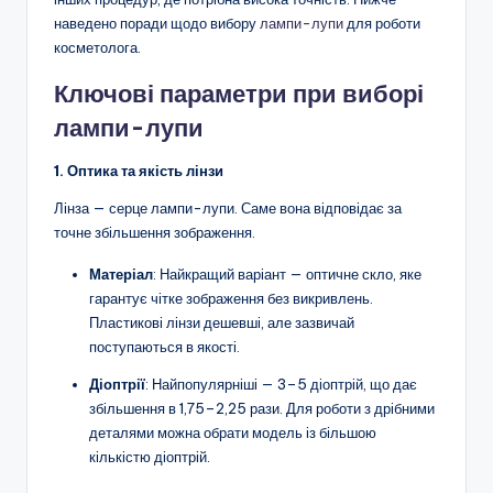
наведено поради щодо вибору
лампи-лупи
для роботи
косметолога.
Ключові параметри при виборі
лампи-лупи
1. Оптика та якість лінзи
Лінза — серце лампи-лупи. Саме вона відповідає за
точне збільшення зображення.
Матеріал
: Найкращий варіант — оптичне скло, яке
гарантує чітке зображення без викривлень.
Пластикові лінзи дешевші, але зазвичай
поступаються в якості.
Діоптрії
: Найпопулярніші — 3–5 діоптрій, що дає
збільшення в 1,75–2,25 рази. Для роботи з дрібними
деталями можна обрати модель із більшою
кількістю діоптрій.