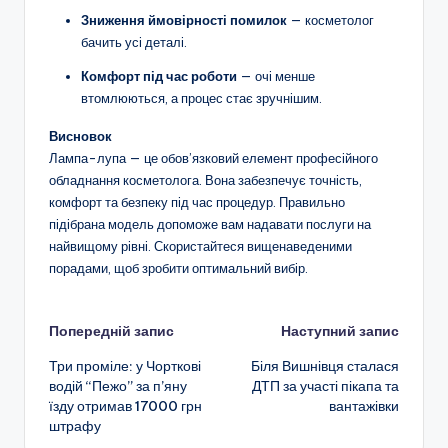
Зниження ймовірності помилок
— косметолог
бачить усі деталі.
Комфорт під час роботи
— очі менше
втомлюються, а процес стає зручнішим.
Висновок
Лампа-лупа — це обов’язковий елемент професійного
обладнання косметолога. Вона забезпечує точність,
комфорт та безпеку під час процедур. Правильно
підібрана модель допоможе вам надавати послуги на
найвищому рівні. Скористайтеся вищенаведеними
порадами, щоб зробити оптимальний вибір.
Навігація
Попередній запис
Наступний запис
Три проміле: у Чорткові
Біля Вишнівця сталася
по
водій “Пежо” за п’яну
ДТП за участі пікапа та
їзду отримав 17000 грн
вантажівки
запису
штрафу