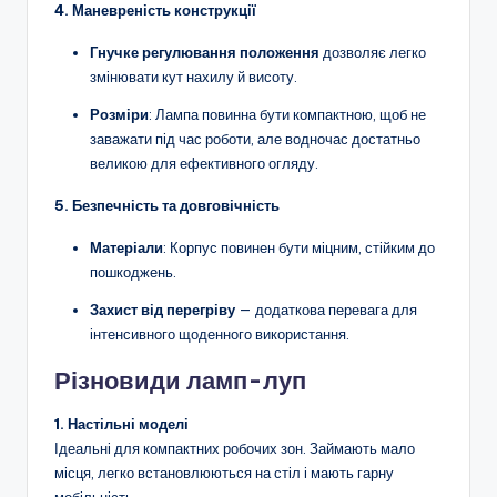
4. Маневреність конструкції
Гнучке регулювання положення
дозволяє легко
змінювати кут нахилу й висоту.
Розміри
: Лампа повинна бути компактною, щоб не
заважати під час роботи, але водночас достатньо
великою для ефективного огляду.
5. Безпечність та довговічність
Матеріали
: Корпус повинен бути міцним, стійким до
пошкоджень.
Захист від перегріву
— додаткова перевага для
інтенсивного щоденного використання.
Різновиди ламп-луп
1. Настільні моделі
Ідеальні для компактних робочих зон. Займають мало
місця, легко встановлюються на стіл і мають гарну
мобільність.